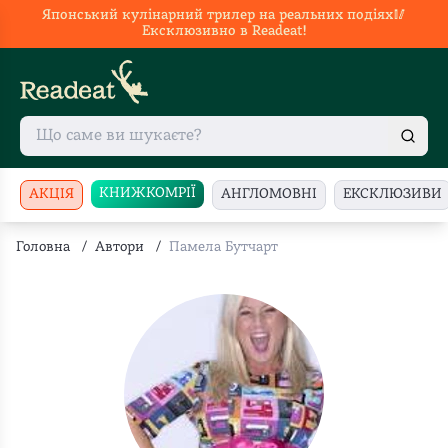
Японський кулінарний трилер на реальних подіях🥢
Ексклюзивно в Readeat!
КНИЖКОМРІЇ
АКЦІЯ
АНГЛОМОВНІ
ЕКСКЛЮЗИВИ
Головна
/
Автори
/
Памела Бутчарт