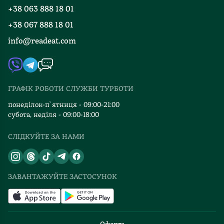
Програма лояльності
+38 063 888 18 01
Події
Вакансії
+38 067 888 18 01
Книгарні
FAQ
info@readeat.com
Контакти
Мапа сайту
Автори
Видавництва
ГРАФІК РОБОТИ СЛУЖБИ ТУРБОТИ
Відгуки та оцінка RDT
понеділок-п`ятниця - 09:00-21:00
субота, неділя - 09:00-18:00
СЛІДКУЙТЕ ЗА НАМИ
ЗАВАНТАЖУЙТЕ ЗАСТОСУНОК