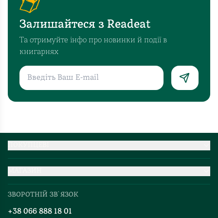
Залишайтеся з Readeat
Та отримуйте інфо про новинки й події в
книгарнях
ПОКУПЦЕВІ
Партнерство
МАГАЗИН
Доставка та оплата
Про нас
Міжнародна доставка
ЗВОРОТНІЙ ЗВ`ЯЗОК
Добірки
Правила повернення
+38 066 888 18 01
Блог