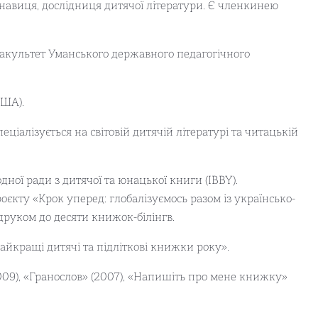
навиця, дослідниця дитячої літератури. Є членкинею
 факультет Уманського державного педагогічного
США).
еціалізується на світовій дитячій літературі та читацькій
ої ради з дитячої та юнацької книги (IBBY).
оєкту «Крок уперед: глобалізуємось разом із українсько-
руком до десяти книжок-білінгв.
айкращі дитячі та підліткові книжки року».
009), «Гранослов» (2007), «Напишіть про мене книжку»