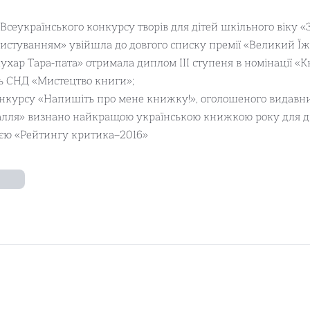
сеукраїнського конкурсу творів для дітей шкільного віку «
листуванням» увійшла до довгого списку премії «Великий Їж
кухар Тара-пата» отримала диплом ІІІ ступеня в номінації «
ь СНД «Мистецтво книги»;
курсу «Напишіть про мене книжку!», оголошеного видавництв
калля» визнано найкращою українською книжкою року для діт
сією «Рейтингу критика–2016»