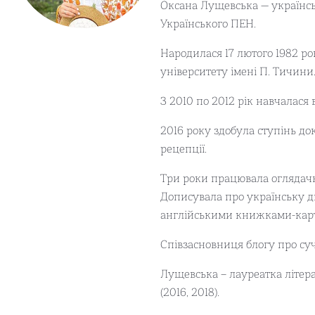
Оксана Лущевська — українсь
Українського ПЕН.
Народилася 17 лютого 1982 ро
університету імені П. Тичини
З 2010 по 2012 рік навчалася
2016 року здобула ступінь док
рецепції.
Три роки працювала оглядачк
Дописувала про українську ди
англійськими книжками-карти
Співзасновниця блогу про суч
Лущевська – лауреатка літер
(2016, 2018).