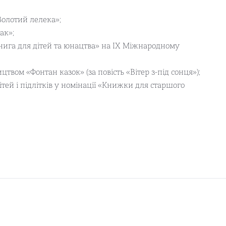
Золотий лелека»;
ак»;
Книга для дітей та юнацтва» на IX Міжнародному
ом «Фонтан казок» (за повість «Вітер з-під сонця»);
ей і підлітків у номінації «Книжки для старшого