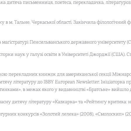
ка дитяча письменниця, поетеса, перекладачка, літературоз
ку в м. Тальне, Черкаської області. Закінчила філологічний
.
 в магістратурі Пенсильванського державного університету (
торки наук у галузі освіти в Університеті Джорджії (США). Сп
ою перекладних книжок для американської секції Міжнародн
тячу літературу до IBBY European Newsletter. Ініціаторка пр
нками», в межах якого у видавництві «Братське» вийшло д
асну дитячу літературу «Казкарка» та «Рейтингу критика: н
атурних конкурсів «Золотий лелека» (2008), «Смолоскип» (2