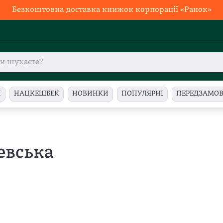
Безкоштовна доставка книжок корпорації «Ранок»
И
НАЦКЕШБЕК
НОВИНКИ
ПОПУЛЯРНІ
ПЕРЕДЗАМО
евська