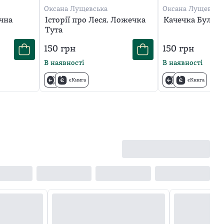
Оксана Лущевська
Оксана Лущевськ
чна
Історії про Леся. Ложечка
Качечка Бульк
Тута
150
грн
150
грн
В наявності
В наявності
єКнига
єКнига