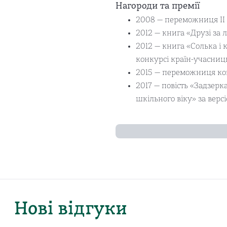
Нагороди та премії
2008 — переможниця ІІ В
2012 — книга «Друзі за 
2012 — книга «Солька і 
конкурсі країн-учасниц
2015 — переможниця кон
2017 — повість «Задзер
шкільного віку» за вер
Нові відгуки