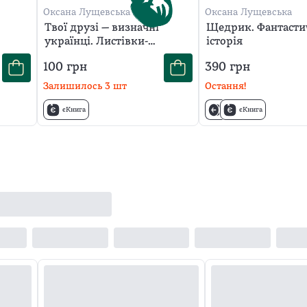
Оксана Лущевська
Оксана Лущевська
Твої друзі — визначні
Щедрик. Фантасти
українці. Листівки-
історія
розмальовки
100
грн
390
грн
Залишилось
3
шт
Остання!
єКнига
єКнига