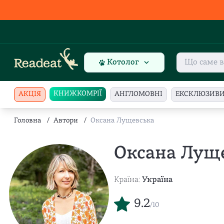
Котолог
КНИЖКОМРІЇ
АКЦІЯ
АНГЛОМОВНІ
ЕКСКЛЮЗИВ
Головна
/
Автори
/
Оксана Лущевська
Оксана Лущ
Країна:
Україна
9.2
/10