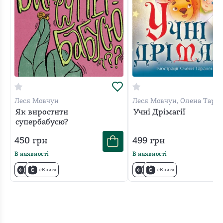
завершальна
книга
в
серії
поетичних
антологій
для
дітей,
яка
Леся Мовчун
Леся Мовчун, Олена Тара
вже
Як виростити
Учні Дрімагії
супербабусю?
порадувала
маленьких
450
грн
499
грн
читачів
В наявності
В наявності
"сезонними"
єКнига
єКнига
збірками.
У
цій
книжці
присутні