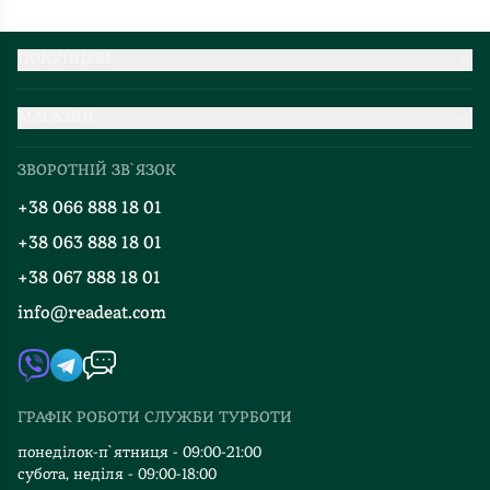
ПОКУПЦЕВІ
Партнерство
МАГАЗИН
Доставка та оплата
Про нас
Міжнародна доставка
ЗВОРОТНІЙ ЗВ`ЯЗОК
Добірки
Правила повернення
+38 066 888 18 01
Блог
Програма лояльності
+38 063 888 18 01
Події
Вакансії
+38 067 888 18 01
Книгарні
FAQ
info@readeat.com
Контакти
Мапа сайту
Автори
Видавництва
ГРАФІК РОБОТИ СЛУЖБИ ТУРБОТИ
Відгуки та оцінка RDT
понеділок-п`ятниця - 09:00-21:00
субота, неділя - 09:00-18:00