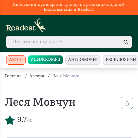
Японський кулінарний трилер на реальних подіях🥢
Ексклюзивно в Readeat!
КНИЖКОМРІЇ
АКЦІЯ
АНГЛОМОВНІ
ЕКСКЛЮЗИВИ
Головна
/
Автори
/
Леся Мовчун
Леся Мовчун
9.7
/10