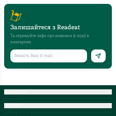
Залишайтеся з Readeat
Та отримуйте інфо про новинки й події в
книгарнях
ПОКУПЦЕВІ
Партнерство
МАГАЗИН
Доставка та оплата
Про нас
Міжнародна доставка