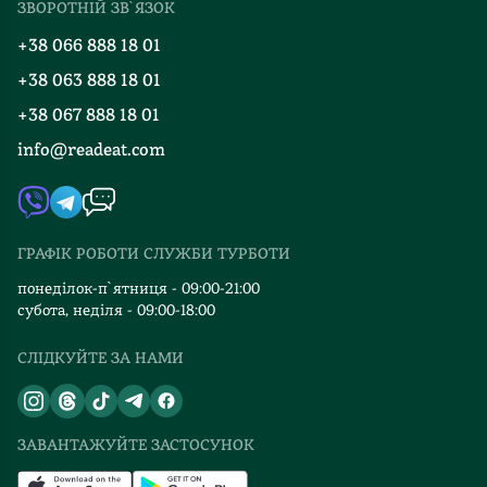
ЗВОРОТНІЙ ЗВ`ЯЗОК
Добірки
Правила повернення
+38 066 888 18 01
Блог
Програма лояльності
+38 063 888 18 01
Події
Вакансії
+38 067 888 18 01
Книгарні
FAQ
info@readeat.com
Контакти
Мапа сайту
Автори
Видавництва
ГРАФІК РОБОТИ СЛУЖБИ ТУРБОТИ
Відгуки та оцінка RDT
понеділок-п`ятниця - 09:00-21:00
субота, неділя - 09:00-18:00
СЛІДКУЙТЕ ЗА НАМИ
ЗАВАНТАЖУЙТЕ ЗАСТОСУНОК