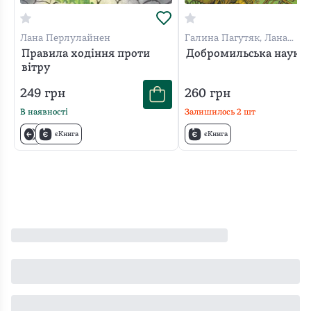
Лана Перлулайнен
Галина Пагутяк, Лана
Перлулайнен
Правила ходіння проти
Добромильська наука
вітру
249
грн
260
грн
В наявності
Залишилось
2
шт
єКнига
єКнига