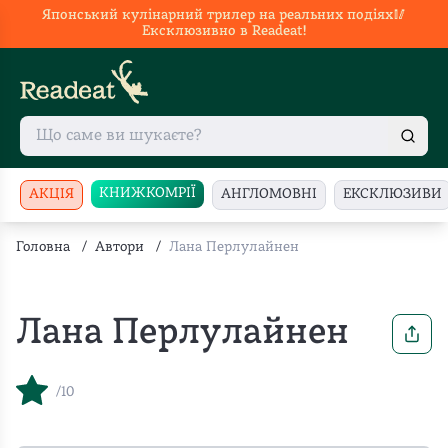
Японський кулінарний трилер на реальних подіях🥢
Ексклюзивно в Readeat!
КНИЖКОМРІЇ
АКЦІЯ
АНГЛОМОВНІ
ЕКСКЛЮЗИВИ
Головна
/
Автори
/
Лана Перлулайнен
Лана Перлулайнен
/10