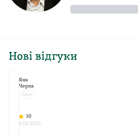
Нові відгуки
Яна
Чорна
Котик
Ш
у
м.
10
Х
11.04.2025
и
б