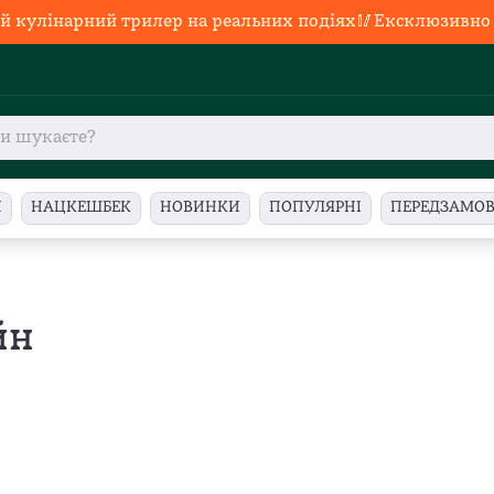
й кулінарний трилер на реальних подіях🥢Ексклюзивно в
И
НАЦКЕШБЕК
НОВИНКИ
ПОПУЛЯРНІ
ПЕРЕДЗАМО
йн