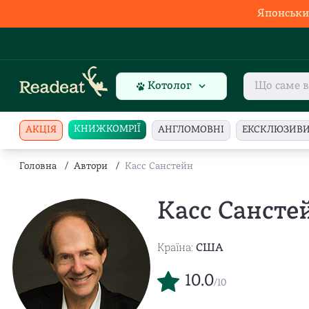
Японськи
Котолог
КНИЖКОМРІЇ
АКЦІЯ
АНГЛОМОВНІ
ЕКСКЛЮЗИВ
Головна
/
Автори
/
Касс Санстейн
Касс Сансте
Країна:
США
10.0
/10