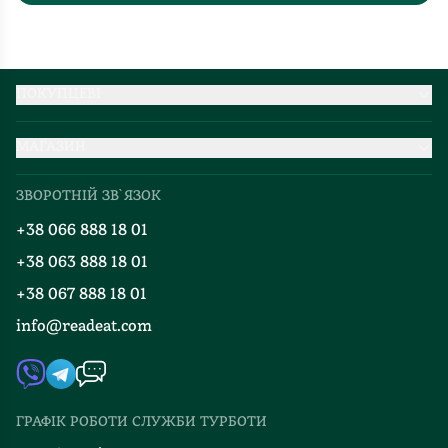
ПОКУПЦЕВІ
Партнерство
МАГАЗИН
Доставка та оплата
Про нас
Міжнародна доставка
ЗВОРОТНІЙ ЗВ`ЯЗОК
Добірки
Правила повернення
+38 066 888 18 01
Блог
Програма лояльності
+38 063 888 18 01
Події
Вакансії
+38 067 888 18 01
Книгарні
FAQ
info@readeat.com
Контакти
Мапа сайту
Автори
Видавництва
ГРАФІК РОБОТИ СЛУЖБИ ТУРБОТИ
Відгуки та оцінка RDT