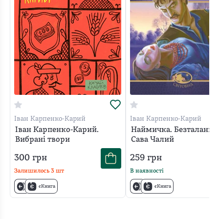
комедіях
автор
зобрає
життя
українців
на
селі.
Висміює
людську
жадібність,
бажання
Іван Карпенко-Карий
Іван Карпенко-Карий
нажитися
Іван Карпенко-Карий.
Наймичка. Безталанна.
Вибрані твори
Сава Чалий
за
чужий
300
грн
259
грн
кошт,
Залишилось
3
шт
В наявності
можливість
єКнига
єКнига
отримати
вищий
статус