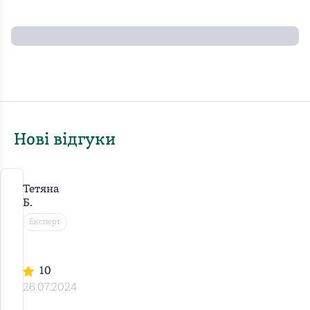
Нові відгуки
Тетяна
Б.
Експерт
М
а
р
10
т
26.07.2024
и
н