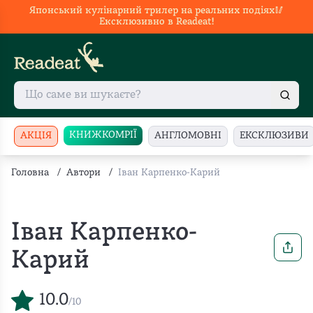
Японський кулінарний трилер на реальних подіях🥢
Ексклюзивно в Readeat!
КНИЖКОМРІЇ
АКЦІЯ
АНГЛОМОВНІ
ЕКСКЛЮЗИВИ
Головна
/
Автори
/
Іван Карпенко-Карий
Іван Карпенко-
Карий
10.0
/10