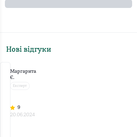
Нові відгуки
Маргарита
Є.
Експерт
П
р
о
9
щ
20.06.2024
о
в
Я
о
н