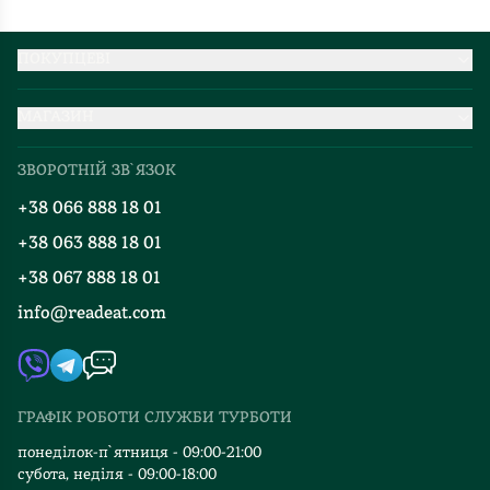
ПОКУПЦЕВІ
Партнерство
МАГАЗИН
Доставка та оплата
Про нас
Міжнародна доставка
ЗВОРОТНІЙ ЗВ`ЯЗОК
Добірки
Правила повернення
+38 066 888 18 01
Блог
Програма лояльності
+38 063 888 18 01
Події
Вакансії
+38 067 888 18 01
Книгарні
FAQ
info@readeat.com
Контакти
Мапа сайту
Автори
Видавництва
ГРАФІК РОБОТИ СЛУЖБИ ТУРБОТИ
Відгуки та оцінка RDT
понеділок-п`ятниця - 09:00-21:00
субота, неділя - 09:00-18:00