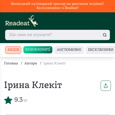
Японський кулінарний трилер на реальних подіях🥢
Ексклюзивно в Readeat!
КНИЖКОМРІЇ
АКЦІЯ
АНГЛОМОВНІ
ЕКСКЛЮЗИВИ
Головна
/
Автори
/
Ірина Клекіт
Ірина Клекіт
9.3
/10