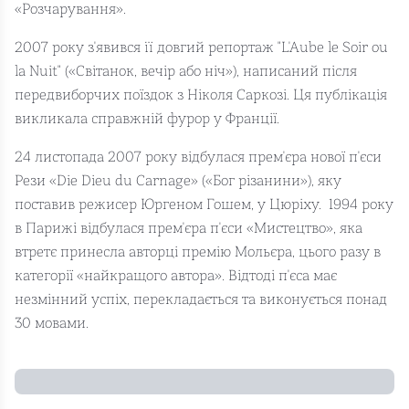
«Розчарування».
2007 року з'явився її довгий репортаж "L'Aube le Soir ou
la Nuit" («Світанок, вечір або ніч»), написаний після
передвиборчих поїздок з Ніколя Саркозі. Ця публікація
викликала справжній фурор у Франції.
24 листопада 2007 року відбулася прем'єра нової п'єси
Рези «Die Dieu du Carnage» («Бог різанини»), яку
поставив режисер Юргеном Гошем, у Цюріху. 1994 року
в Парижі відбулася прем'єра п'єси «Мистецтво», яка
втретє принесла авторці премію Мольєра, цього разу в
категорії «найкращого автора». Відтоді п'єса має
незмінний успіх, перекладається та виконується понад
30 мовами.