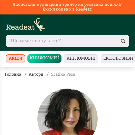
Японський кулінарний трилер на реальних подіях🥢
Ексклюзивно в Readeat!
КНИЖКОМРІЇ
АКЦІЯ
АНГЛОМОВНІ
ЕКСКЛЮЗИВИ
Головна
/
Автори
/
Ясміна Реза