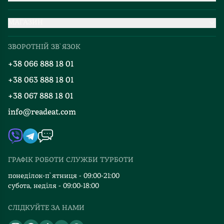
Партнерство
МАГАЗИН
Доставка та оплата
Про нас
Міжнародна доставка
ЗВОРОТНІЙ ЗВ`ЯЗОК
Добірки
Правила повернення
+38 066 888 18 01
Блог
Програма лояльності
+38 063 888 18 01
Події
Вакансії
+38 067 888 18 01
Книгарні
FAQ
info@readeat.com
Контакти
Мапа сайту
Автори
Видавництва
ГРАФІК РОБОТИ СЛУЖБИ ТУРБОТИ
Відгуки та оцінка RDT
понеділок-п`ятниця - 09:00-21:00
субота, неділя - 09:00-18:00
СЛІДКУЙТЕ ЗА НАМИ