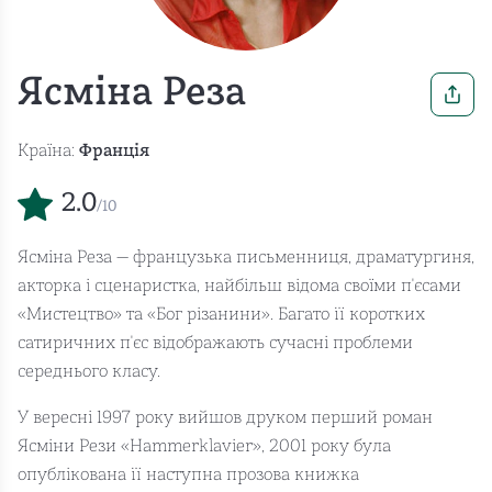
Ясміна Реза
Країна:
Франція
2.0
/10
Ясміна Реза — французька письменниця, драматургиня,
акторка і сценаристка, найбільш відома своїми п'єсами
«Мистецтво» та «Бог різанини». Багато її коротких
сатиричних п'єс відображають сучасні проблеми
середнього класу.
У вересні 1997 року вийшов друком перший роман
Ясміни Рези «Hammerklavier», 2001 року була
опублікована її наступна прозова книжка