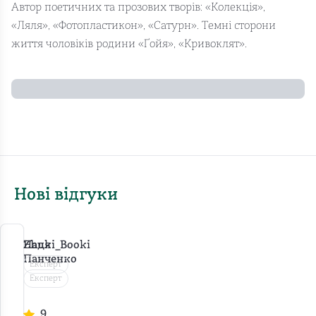
Автор поетичних та прозових творів: «Колекція»,
«Ляля», «Фотопластикон», «Сатурн». Темні сторони
життя чоловіків родини «Ґойя», «Кривоклят».
Нові відгуки
Надя
Zhuki_Booki
Панченко
Експерт
Експерт
К
р
К
и
р
9