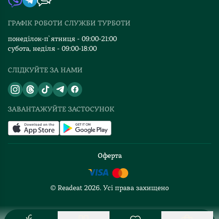
одному
Видавництва
споріднені
ГРАФІК РОБОТИ СЛУЖБИ ТУРБОТИ
Відгуки та оцінка RDT
душі,
тонкі
понеділок-п`ятниця - 09:00-21:00
субота, неділя - 09:00-18:00
душі
поціновувачів
СЛІДКУЙТЕ ЗА НАМИ
мистецтва.
Також
тут
є
ЗАВАНТАЖУЙТЕ ЗАСТОСУНОК
іронічні
роздуми
про
арт-
Оферта
терапію:
про
© Readeat
2026
. Усі права захищено
мазюкання
дешевими
фарбами,