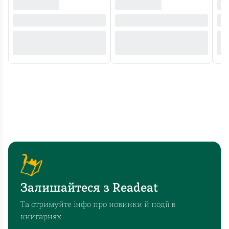
та
дуже
проникливі.
Тобто
тема
роману
весь
час
крутиться
довкола
мистецтва,
зокрема
художнього
мистецтва.
Як
Залишайтеся з Readeat
герой
та
Та отримуйте інфо про новинки й події в
його
книгарнях
дружина