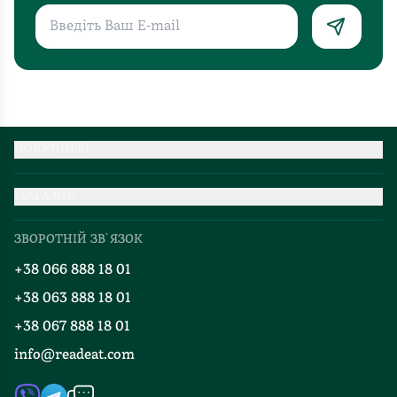
переживали
зустрічі
з
якимось
твором,
що
думали
ПОКУПЦЕВІ
про
Партнерство
певних
МАГАЗИН
Доставка та оплата
митців,
Про нас
Міжнародна доставка
врешті,
ЗВОРОТНІЙ ЗВ`ЯЗОК
Добірки
як
Правила повернення
+38 066 888 18 01
Блог
самі
Програма лояльності
познайомилися
+38 063 888 18 01
Події
Вакансії
і
+38 067 888 18 01
Книгарні
впізнали
FAQ
info@readeat.com
Контакти
одне
Мапа сайту
в
Автори