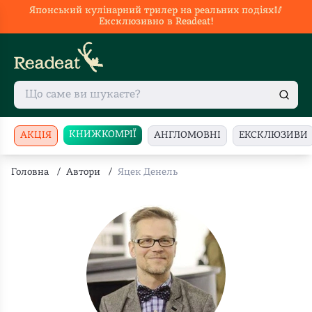
Японський кулінарний трилер на реальних подіях🥢
Ексклюзивно в Readeat!
КНИЖКОМРІЇ
АКЦІЯ
АНГЛОМОВНІ
ЕКСКЛЮЗИВИ
Головна
/
Автори
/
Яцек Денель