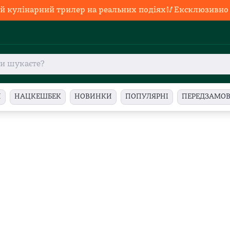
й кулінарний трилер на реальних подіях🥢Ексклюзивно в
И
НАЦКЕШБЕК
НОВИНКИ
ПОПУЛЯРНІ
ПЕРЕДЗАМО