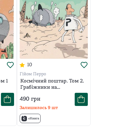
10
Гійом Перро
м 1
Космічний поштар. Том 2.
Грабіжники на
мотоциклах
490
грн
Залишилось
9
шт
єКнига