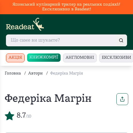
Японський кулінарний трилер на реальних подіях🥢
Ексклюзивно в Readeat!
КНИЖКОМРІЇ
АКЦІЯ
АНГЛОМОВНІ
ЕКСКЛЮЗИВИ
Головна
/
Автори
/
Федеріка Магрін
Федеріка Магрін
8.7
/10