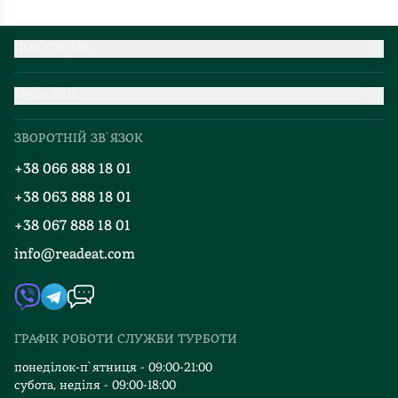
ПОКУПЦЕВІ
Партнерство
МАГАЗИН
Доставка та оплата
Про нас
Міжнародна доставка
ЗВОРОТНІЙ ЗВ`ЯЗОК
Добірки
Правила повернення
+38 066 888 18 01
Блог
Програма лояльності
+38 063 888 18 01
Події
Вакансії
+38 067 888 18 01
Книгарні
FAQ
info@readeat.com
Контакти
Мапа сайту
Автори
Видавництва
ГРАФІК РОБОТИ СЛУЖБИ ТУРБОТИ
Відгуки та оцінка RDT
понеділок-п`ятниця - 09:00-21:00
субота, неділя - 09:00-18:00