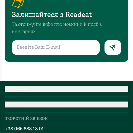
Залишайтеся з Readeat
Та отримуйте інфо про новинки й події в
книгарнях
ПОКУПЦЕВІ
Партнерство
МАГАЗИН
Доставка та оплата
Про нас
Міжнародна доставка
ЗВОРОТНІЙ ЗВ`ЯЗОК
Добірки
Правила повернення
+38 066 888 18 01
Блог