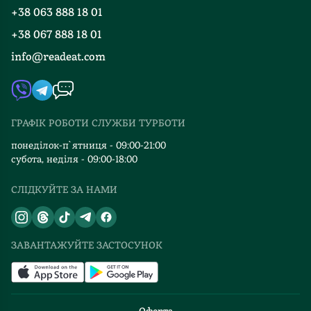
Програма лояльності
+38 063 888 18 01
Події
Вакансії
+38 067 888 18 01
Книгарні
FAQ
info@readeat.com
Контакти
Мапа сайту
Автори
Видавництва
ГРАФІК РОБОТИ СЛУЖБИ ТУРБОТИ
Відгуки та оцінка RDT
понеділок-п`ятниця - 09:00-21:00
субота, неділя - 09:00-18:00
СЛІДКУЙТЕ ЗА НАМИ
ЗАВАНТАЖУЙТЕ ЗАСТОСУНОК