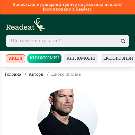
Японський кулінарний трилер на реальних подіях🥢
Ексклюзивно в Readeat!
КНИЖКОМРІЇ
АКЦІЯ
АНГЛОМОВНІ
ЕКСКЛЮЗИВИ
Головна
/
Автори
/
Джоко Віллінк