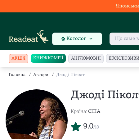
Японськи
Котолог
КНИЖКОМРІЇ
АКЦІЯ
АНГЛОМОВНІ
ЕКСКЛЮЗИВ
Головна
/
Автори
/
Джоді Піколт
Джоді Пікол
Країна:
США
9.0
/10