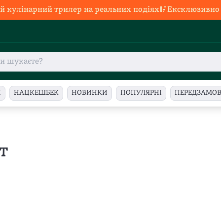
й кулінарний трилер на реальних подіях🥢Ексклюзивно в
И
НАЦКЕШБЕК
НОВИНКИ
ПОПУЛЯРНІ
ПЕРЕДЗАМО
т