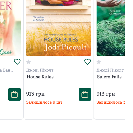
а Ван
Джоді Піколт
Джоді Піколт
House Rules
Salem Falls
913
грн
913
грн
Залишилось
9
шт
Залишилось
3
шт