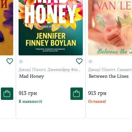
Джоді Піколт, Дженніфер Фінні
Джоді Піколт, Самант
Бойлан
Леер
Mad Honey
Between the Lines
913
грн
913
грн
В наявності
Остання!