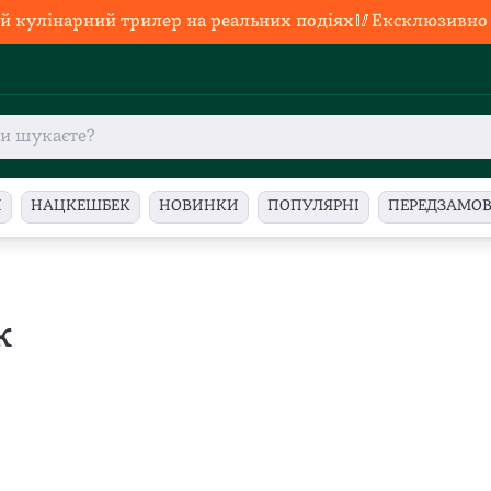
й кулінарний трилер на реальних подіях🥢Ексклюзивно в
И
НАЦКЕШБЕК
НОВИНКИ
ПОПУЛЯРНІ
ПЕРЕДЗАМО
к