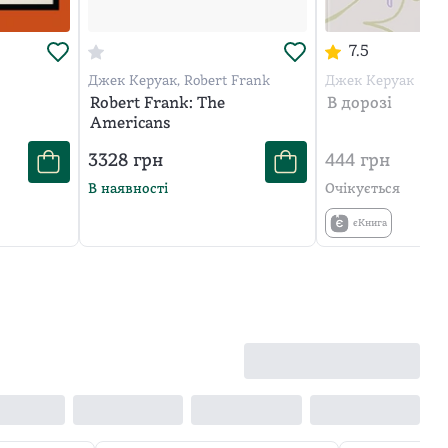
7.5
Джек Керуак, Robert Frank
Джек Керуак
Robert Frank: The
В дорозі
Americans
3328
грн
444
грн
В наявності
Очікується
єКнига