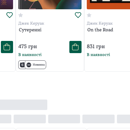
Джек Керуак
Джек Керуак
Сутеренні
On the Road
475
грн
831
грн
В наявності
В наявності
Новинка