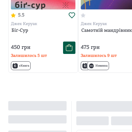
5.5
Джек Керуак
Джек Керуак
Біґ-Сур
Самотній мандрівник
450
грн
475
грн
Залишилось
5
шт
Залишилось
9
шт
єКнига
Новинка