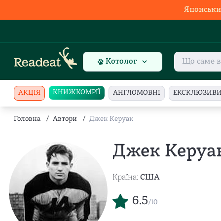
Японськи
Котолог
КНИЖКОМРІЇ
АКЦІЯ
АНГЛОМОВНІ
ЕКСКЛЮЗИВ
Головна
/
Автори
/
Джек Керуак
Джек Керуа
Країна:
США
6.5
/10