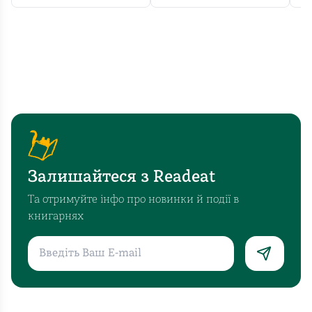
вона
подарує
багато
теплих
моментів
і
нагадує,
що
справжня
магія
Залишайтеся з Readeat
Різдва
–
Та отримуйте інфо про новинки й події в
у
книгарнях
людяності,
гостинності
та
щирій
радості