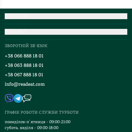
бути
разом
?.
ПОКУПЦЕВІ
Партнерство
МАГАЗИН
Доставка та оплата
Про нас
Міжнародна доставка
ЗВОРОТНІЙ ЗВ`ЯЗОК
Добірки
Правила повернення
+38 066 888 18 01
Блог
Програма лояльності
+38 063 888 18 01
Події
Вакансії
+38 067 888 18 01
Книгарні
FAQ
info@readeat.com
Контакти
Мапа сайту
Автори
Видавництва
ГРАФІК РОБОТИ СЛУЖБИ ТУРБОТИ
Відгуки та оцінка RDT
понеділок-п`ятниця - 09:00-21:00
субота, неділя - 09:00-18:00