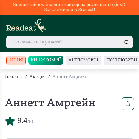
Японський кулінарний трилер на реальних подіях🥢
Ексклюзивно в Readeat!
КНИЖКОМРІЇ
АКЦІЯ
АНГЛОМОВНІ
ЕКСКЛЮЗИВИ
Головна
/
Автори
/
Аннетт Амргейн
Аннетт Амргейн
9.4
/10