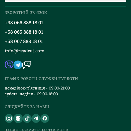
Про нас
Міжнародна доставка
ЗВОРОТНІЙ ЗВ`ЯЗОК
Добірки
Правила повернення
+38 066 888 18 01
Блог
Програма лояльності
+38 063 888 18 01
Події
Вакансії
+38 067 888 18 01
Книгарні
FAQ
info@readeat.com
Контакти
Мапа сайту
Автори
Видавництва
ГРАФІК РОБОТИ СЛУЖБИ ТУРБОТИ
Відгуки та оцінка RDT
понеділок-п`ятниця - 09:00-21:00
субота, неділя - 09:00-18:00
СЛІДКУЙТЕ ЗА НАМИ
ЗАВАНТАЖУЙТЕ ЗАСТОСУНОК