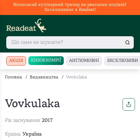
Японський кулінарний трилер на реальних подіях🥢
Ексклюзивно в Readeat!
КНИЖКОМРІЇ
АКЦІЯ
АНГЛОМОВНІ
ЕКСКЛЮЗИВИ
Головна
/
Видавництва
/
Vovkulaka
Vovkulaka
Рік заснування:
2017
Країна:
Україна