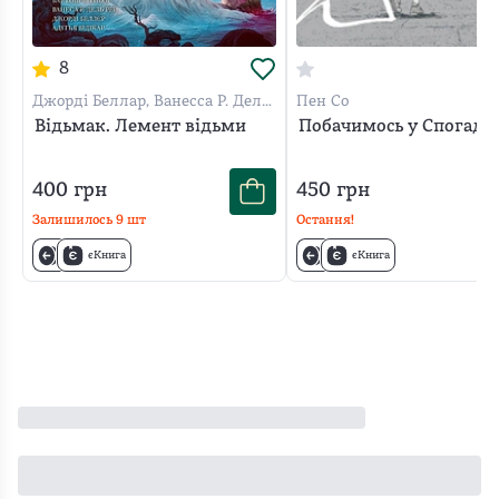
8
Джорді Беллар, Ванесса Р. Дель
Пен Со
Рей, Бартош Штибор, Адетья
Відьмак. Лемент відьми
Побачимось у Спогада
Бідікар
400
грн
450
грн
Залишилось
9
шт
Остання!
єКнига
єКнига