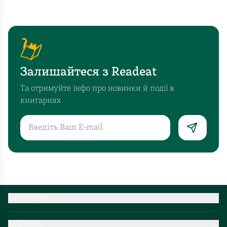
Залишайтеся з Readeat
Та отримуйте інфо про новинки й події в
книгарнях
ПОКУПЦЕВІ
Партнерство
МАГАЗИН
Доставка та оплата