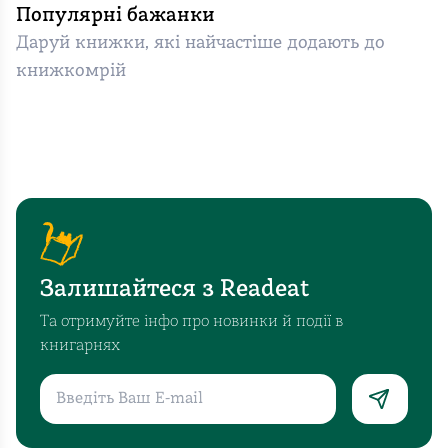
Популярні бажанки
Даруй книжки, які найчастіше додають до
книжкомрій
Залишайтеся з Readeat
Та отримуйте інфо про новинки й події в
книгарнях