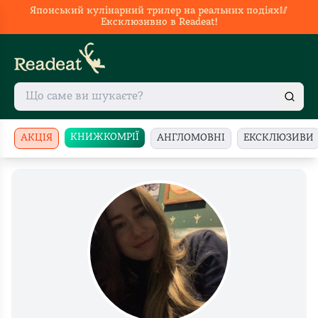
Японський кулінарний трилер на реальних подіях🥢
Ексклюзивно в Readeat!
КНИЖКОМРІЇ
АКЦІЯ
АНГЛОМОВНІ
ЕКСКЛЮЗИВИ