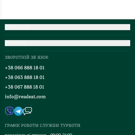
ПОКУПЦЕВІ
Партнерство
МАГАЗИН
Доставка та оплата
Про нас
Міжнародна доставка
ЗВОРОТНІЙ ЗВ`ЯЗОК
Добірки
Правила повернення
+38 066 888 18 01
Блог
Програма лояльності
+38 063 888 18 01
Події
Вакансії
+38 067 888 18 01
Книгарні
FAQ
info@readeat.com
Контакти
Мапа сайту
Автори
Видавництва
ГРАФІК РОБОТИ СЛУЖБИ ТУРБОТИ
Відгуки та оцінка RDT