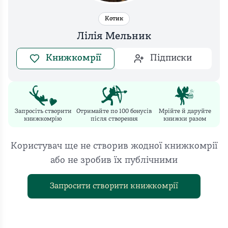
Котик
Лілія Мельник
Книжкомрії
Підписки
Запросіть створити
Отримайте по 100 бонусів
Мрійте й даруйте
книжкомрію
після створення
книжки разом
Користувач ще не створив жодної книжкомрії
або не зробив їх публічними
Запросити створити книжкомрії