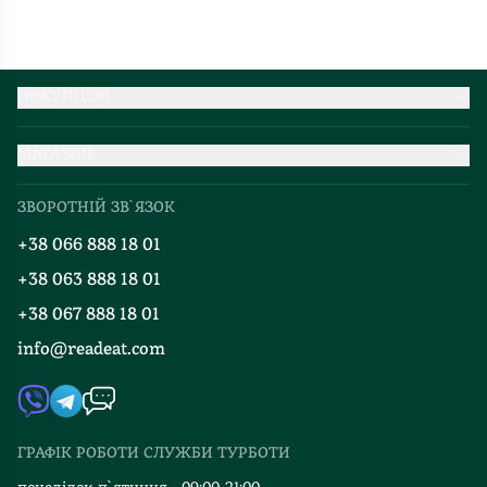
ПОКУПЦЕВІ
Партнерство
МАГАЗИН
Доставка та оплата
Про нас
Міжнародна доставка
ЗВОРОТНІЙ ЗВ`ЯЗОК
Добірки
Правила повернення
+38 066 888 18 01
Блог
Програма лояльності
+38 063 888 18 01
Події
Вакансії
+38 067 888 18 01
Книгарні
FAQ
info@readeat.com
Контакти
Мапа сайту
Автори
Видавництва
ГРАФІК РОБОТИ СЛУЖБИ ТУРБОТИ
Відгуки та оцінка RDT