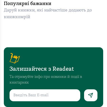
Популярні бажанки
Даруй книжки, які найчастіше додають до
книжкомрій
Залишайтеся з Readeat
Та отримуйте інфо про новинки й події в
книгарнях