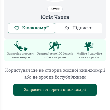
Котик
Юлія Чапля
Книжкомрії
Підписки
Запросіть створити
Отримайте по 100 бонусів
Мрійте й даруйте
книжкомрію
після створення
книжки разом
Користувач ще не створив жодної книжкомрії
або не зробив їх публічними
Запросити створити книжкомрії