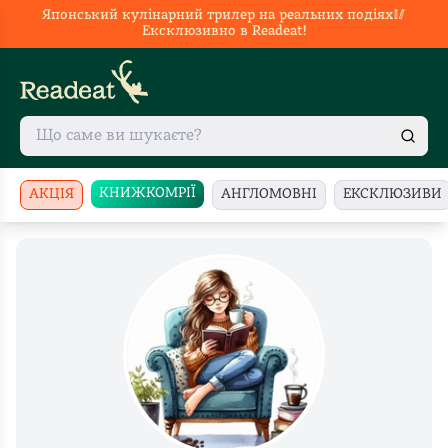
Японський кулінарний трилер на реальних подіях🥢
Ексклюзивно в Readeat!
КНИЖКОМРІЇ
АКЦІЯ
АНГЛОМОВНІ
ЕКСКЛЮЗИВИ