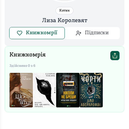
Котик
Лиза Королевят
Книжкомрії
Підписки
Книжкомрія
Здійснено
0
з
6