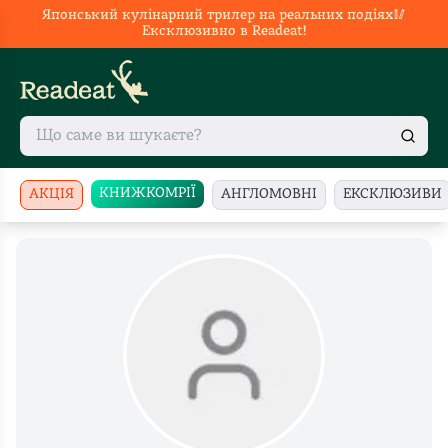
Японський кулінарний трилер на реальних подіях🥢
Ексклюзивно в Readeat!
КНИЖКОМРІЇ
АКЦІЯ
АНГЛОМОВНІ
ЕКСКЛЮЗИВИ