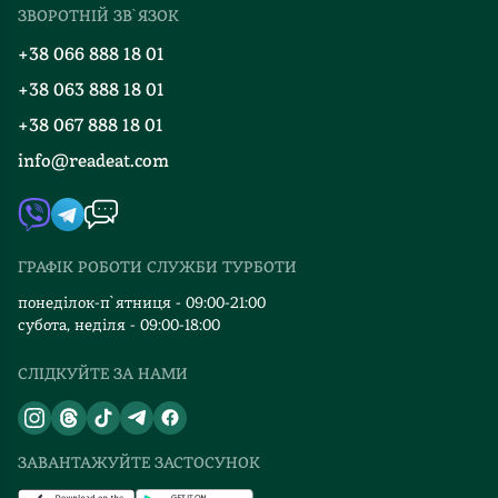
Міжнародна доставка
ЗВОРОТНІЙ ЗВ`ЯЗОК
Добірки
Правила повернення
+38 066 888 18 01
Блог
Програма лояльності
+38 063 888 18 01
Події
Вакансії
+38 067 888 18 01
Книгарні
FAQ
info@readeat.com
Контакти
Мапа сайту
Автори
Видавництва
ГРАФІК РОБОТИ СЛУЖБИ ТУРБОТИ
Відгуки та оцінка RDT
понеділок-п`ятниця - 09:00-21:00
субота, неділя - 09:00-18:00
СЛІДКУЙТЕ ЗА НАМИ
ЗАВАНТАЖУЙТЕ ЗАСТОСУНОК