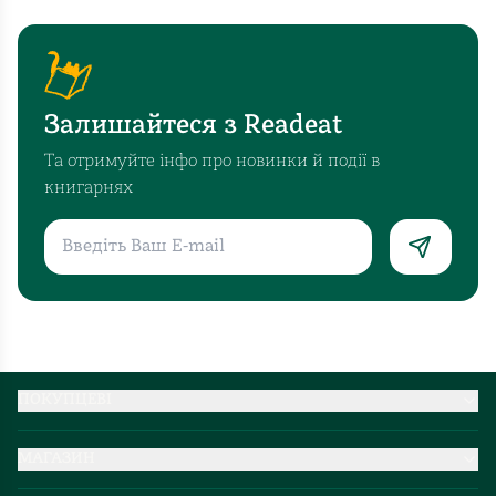
Залишайтеся з Readeat
Та отримуйте інфо про новинки й події в
книгарнях
ПОКУПЦЕВІ
Партнерство
МАГАЗИН
Доставка та оплата
Про нас