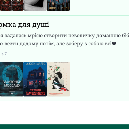
рмка для душі
 я задалась мрією створити невеличку домашню біб
о везти додому потім, але заберу з собою всі❤️
0
з
7