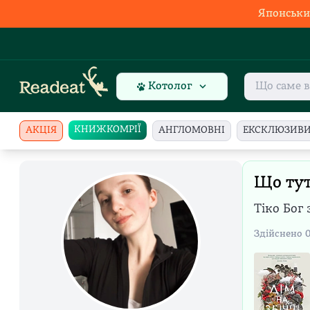
Японськи
Котолог
КНИЖКОМРІЇ
АКЦІЯ
АНГЛОМОВНІ
ЕКСКЛЮЗИВ
Що тут
Тіко Бог
Здійснено