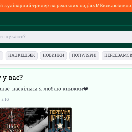
й кулінарний трилер на реальних подіях🥢Ексклюзивно в
И
НАЦКЕШБЕК
НОВИНКИ
ПОПУЛЯРНІ
ПЕРЕДЗАМО
 у вас?
 знає, наскільки я люблю книжки❤️
0
з
16