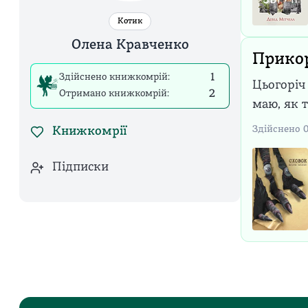
Котик
Олена Кравченко
Прико
Здійснено книжкомрій:
1
Цьогоріч
Отримано книжкомрій:
2
маю, як т
Здійснено
Книжкомрії
Підписки