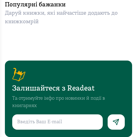
Популярні бажанки
Даруй книжки, які найчастіше додають до
книжкомрій
Залишайтеся з Readeat
Та отримуйте інфо про новинки й події в
книгарнях