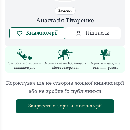
Експерт
Анастасія Тітаренко
Книжкомрії
Підписки
Запросіть створити
Отримайте по 100 бонусів
Мрійте й даруйте
книжкомрію
після створення
книжки разом
Користувач ще не створив жодної книжкомрії
або не зробив їх публічними
Запросити створити книжкомрії