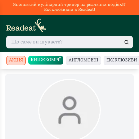
Японський кулінарний трилер на реальних подіях🥢
Ексклюзивно в Readeat!
КНИЖКОМРІЇ
АКЦІЯ
АНГЛОМОВНІ
ЕКСКЛЮЗИВИ