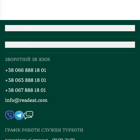
ПОКУПЦЕВІ
Партнерство
МАГАЗИН
Доставка та оплата
Про нас
Міжнародна доставка
ЗВОРОТНІЙ ЗВ`ЯЗОК
Добірки
Правила повернення
+38 066 888 18 01
Блог
Програма лояльності
+38 063 888 18 01
Події
Вакансії
+38 067 888 18 01
Книгарні
FAQ
info@readeat.com
Контакти
Мапа сайту
Автори
Видавництва
ГРАФІК РОБОТИ СЛУЖБИ ТУРБОТИ
Відгуки та оцінка RDT