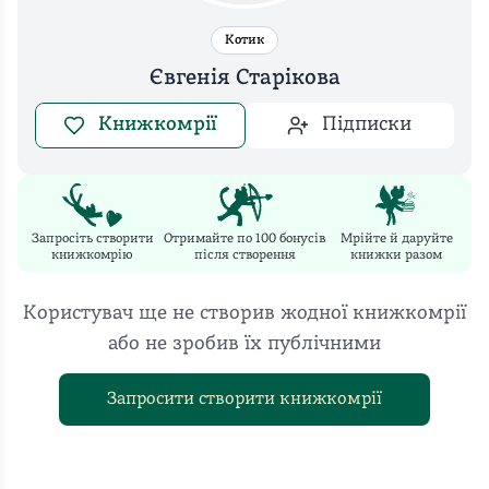
Котик
Євгенія Старікова
Книжкомрії
Підписки
Запросіть створити
Отримайте по 100 бонусів
Мрійте й даруйте
книжкомрію
після створення
книжки разом
Користувач ще не створив жодної книжкомрії
або не зробив їх публічними
Запросити створити книжкомрії