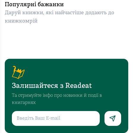
Популярні бажанки
Даруй книжки, які найчастіше додають до
книжкомрій
Залишайтеся з Readeat
Та отримуйте інфо про новинки й події в
книгарнях