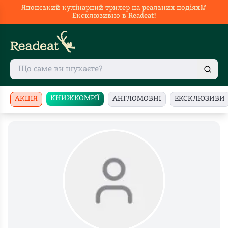
Японський кулінарний трилер на реальних подіях🥢
Ексклюзивно в Readeat!
КНИЖКОМРІЇ
АКЦІЯ
АНГЛОМОВНІ
ЕКСКЛЮЗИВИ