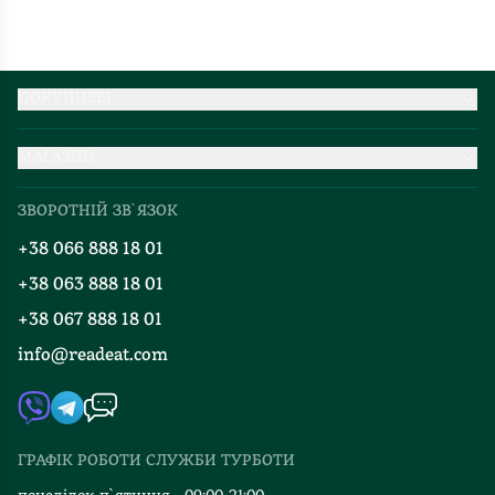
ПОКУПЦЕВІ
Партнерство
МАГАЗИН
Доставка та оплата
Про нас
Міжнародна доставка
ЗВОРОТНІЙ ЗВ`ЯЗОК
Добірки
Правила повернення
+38 066 888 18 01
Блог
Програма лояльності
+38 063 888 18 01
Події
Вакансії
+38 067 888 18 01
Книгарні
FAQ
info@readeat.com
Контакти
Мапа сайту
Автори
Видавництва
ГРАФІК РОБОТИ СЛУЖБИ ТУРБОТИ
Відгуки та оцінка RDT