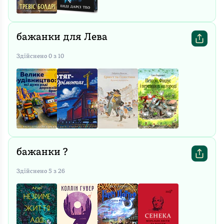
бажанки для Лева
Здійснено
0
з
10
бажанки ?
Здійснено
5
з
26