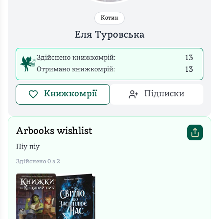
Котик
Еля Туровська
Здійснено книжкомрій:
13
Отримано книжкомрій:
13
Книжкомрії
Підписки
Arbooks wishlist
Піу піу
Здійснено
0
з
2