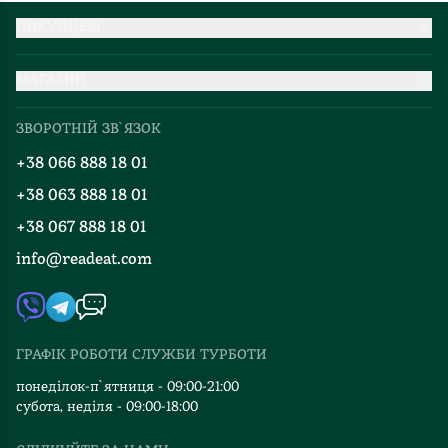
ПОКУПЦЕВІ
Партнерство
МАГАЗИН
Доставка та оплата
Про нас
Міжнародна доставка
ЗВОРОТНІЙ ЗВ`ЯЗОК
Добірки
Правила повернення
+38 066 888 18 01
Блог
Програма лояльності
+38 063 888 18 01
Події
Вакансії
+38 067 888 18 01
Книгарні
FAQ
info@readeat.com
Контакти
Мапа сайту
Автори
Видавництва
ГРАФІК РОБОТИ СЛУЖБИ ТУРБОТИ
Відгуки та оцінка RDT
понеділок-п`ятниця - 09:00-21:00
субота, неділя - 09:00-18:00