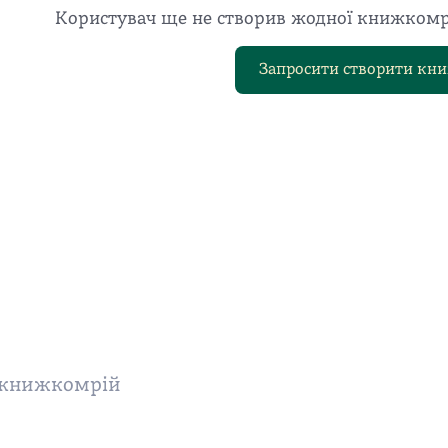
Користувач ще не створив жодної книжкомрі
Запросити створити кн
о книжкомрій