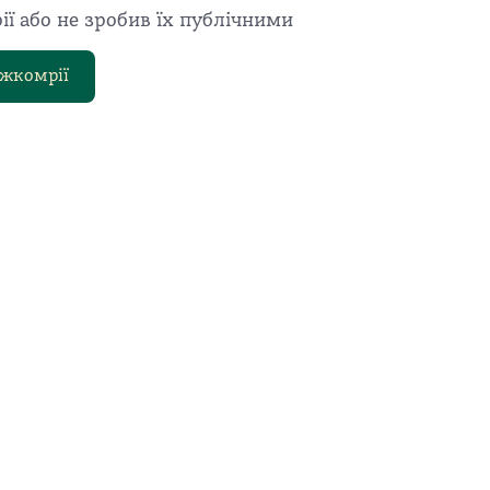
ї або не зробив їх публічними
ижкомрії