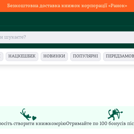
Безкоштовна доставка книжок корпорації «Ранок»
И
НАЦКЕШБЕК
НОВИНКИ
ПОПУЛЯРНІ
ПЕРЕДЗАМО
росіть створити книжкомрію
Отримайте по 100 бонусів пі