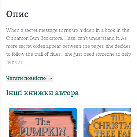
Опис
When a secret message turns up hidden in a book in the
Cinnamon Bun Bookstore, Hazel can't understand it. As
more secret codes appear between the pages, she decides
to follow the trail of clues… she just need someone to help
her out.
Gorgeous and outgoing fisherman, Noah, is always up for
Читати повністю
an adventure. And a scavenger hunt sounds like a lot of
fun. Even better that the cute bookseller he's been
Інші книжки автора
crushing on for months is the one who wants his help!
Hazel didn’t go looking for romance, but as the treasure
hunt leads her and Noah around Dream Harbor, their
undeniable chemistry might be just as hot as the fresh-
out-of-the-oven cinnamon buns the bookstore sells…