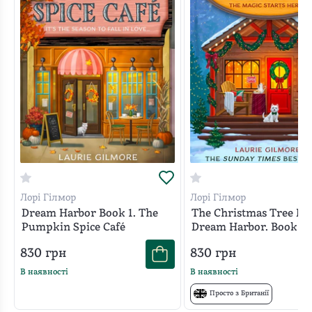
Лорі Гілмор
Лорі Гілмор
Dream Harbor Book 1. The
The Christmas Tree Fa
Pumpkin Spice Café
Dream Harbor. Book 3
830
грн
830
грн
В наявності
В наявності
Просто з Британії