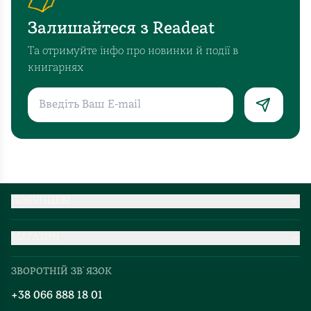
Залишайтеся з Readeat
Та отримуйте інфо про новинки й події в
книгарнях
ПОКУПЦЕВІ
Партнерство
МАГАЗИН
Доставка та оплата
Про нас
Міжнародна доставка
ЗВОРОТНІЙ ЗВ`ЯЗОК
Добірки
Правила повернення
+38 066 888 18 01
Блог
Програма лояльності