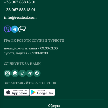
+38 063 888 18 01
Події
Вакансії
+38 067 888 18 01
Книгарні
FAQ
info@readeat.com
Контакти
Мапа сайту
Автори
Видавництва
ГРАФІК РОБОТИ СЛУЖБИ ТУРБОТИ
Відгуки та оцінка RDT
понеділок-п`ятниця - 09:00-21:00
субота, неділя - 09:00-18:00
СЛІДКУЙТЕ ЗА НАМИ
ЗАВАНТАЖУЙТЕ ЗАСТОСУНОК
Оферта