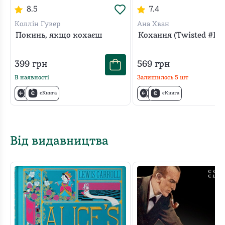
8.5
7.4
Коллін Гувер
Ана Хван
Покинь, якщо кохаєш
Кохання (Twisted #1)
399
грн
569
грн
В наявності
Залишилось
5
шт
єКнига
єКнига
Від видавництва