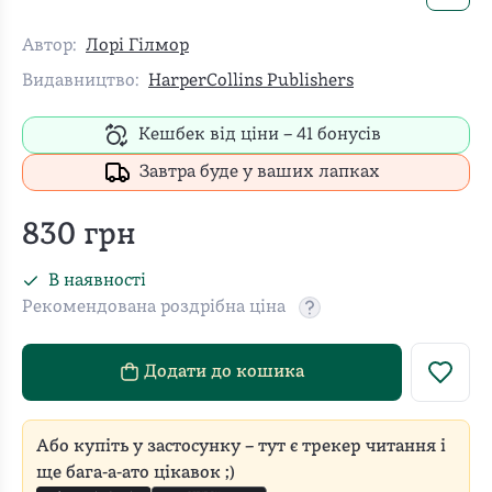
Автор:
Лорі Гілмор
Видавництво:
HarperCollins Publishers
Кешбек від ціни –
41
бонусів
Завтра буде у ваших лапках
830
грн
В наявності
Рекомендована роздрібна ціна
Рекомендовану роздріб
Додати до кошика
Або купіть у застосунку – тут є трекер читання і
ще бага-а-ато цікавок ;)