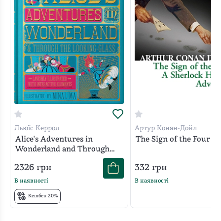
Льюїс Керрол
Артур Конан-Дойл
Alice's Adventures in
The Sign of the Four
Wonderland and Through
the Looking-Glass. MinaLima
2326
грн
332
грн
Edition
В наявності
В наявності
Кешбек 20%