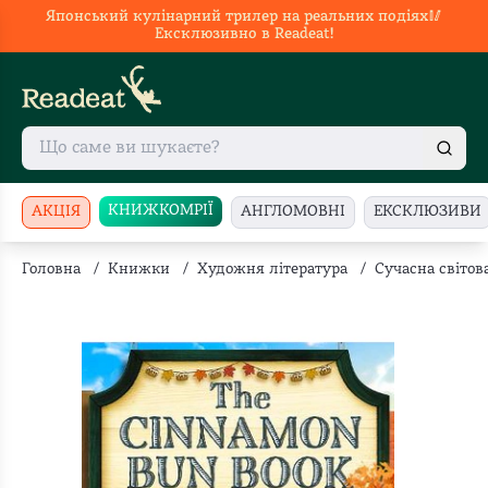
Японський кулінарний трилер на реальних подіях🥢
Ексклюзивно в Readeat!
КНИЖКОМРІЇ
АКЦІЯ
АНГЛОМОВНІ
ЕКСКЛЮЗИВИ
Головна
/
Книжки
/
Художня література
/
Сучасна світов