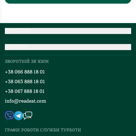
ПОКУПЦЕВІ
Партнерство
МАГАЗИН
Доставка та оплата
Про нас
Міжнародна доставка
ЗВОРОТНІЙ ЗВ`ЯЗОК
Добірки
Правила повернення
+38 066 888 18 01
Блог
Програма лояльності
+38 063 888 18 01
Події
Вакансії
+38 067 888 18 01
Книгарні
FAQ
info@readeat.com
Контакти
Мапа сайту
Автори
Видавництва
ГРАФІК РОБОТИ СЛУЖБИ ТУРБОТИ
Відгуки та оцінка RDT