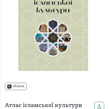
єКнига
Атлас ісламської культури