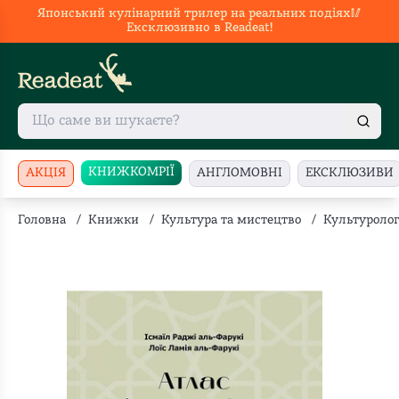
Японський кулінарний трилер на реальних подіях🥢
Ексклюзивно в Readeat!
КНИЖКОМРІЇ
АКЦІЯ
АНГЛОМОВНІ
ЕКСКЛЮЗИВИ
Головна
/
Книжки
/
Культура та мистецтво
/
Культуролог