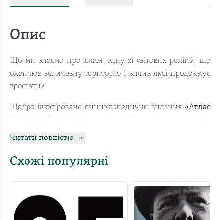
Опис
Що ми знаємо про іслам, одну зі світових релігій, що
охоплює величезну територію і вплив якої продовжує
зростати?
Щедро ілюстроване енциклопедичне видання
«Атлас
ісламської культури»
налічує 75 оригінальних карт,
розкриває цілісний світогляд ісламу, його вірування,
Читати повністю
традиції, інституції, його місце серед культур світу, та
історичні корені. Це унікальний провідник для
Схожі популярні
розуміння сутності ісламу та його формотворчого
впливу на культури від Середземномор’я до Тихого
океану, ісламської спадщини в мистецтві, науці,
юриспруденції, політиці й філософії.