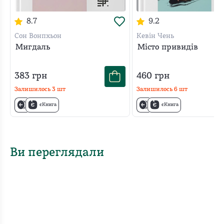
8.7
9.2
Сон Вонпхьон
Кевін Чень
Мигдаль
Місто привидів
383
грн
460
грн
Залишилось
3
шт
Залишилось
6
шт
єКнига
єКнига
Ви переглядали