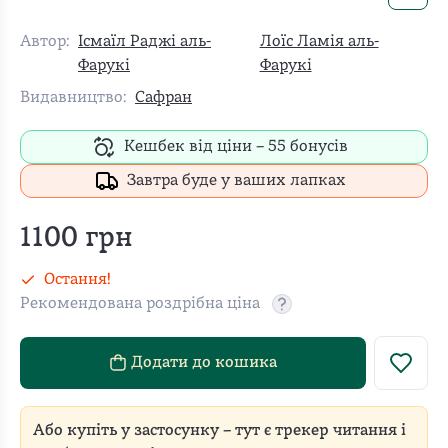
Автор:
Ісмаїл Раджі аль-
Лоїс Ламія аль-
Фарукі
Фарукі
Видавництво:
Сафран
Кешбек від ціни –
55
бонусів
Завтра буде у ваших лапках
1100
грн
Остання!
Рекомендована роздрібна ціна
Рекомендовану роздріб
Додати до кошика
Або купіть у застосунку – тут є трекер читання і