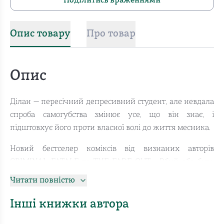
Поділитись враженнями
Опис товару
Про товар
Опис
Ділан — пересічний депресивний студент, але невдала
спроба самогубства змінює усе, що він знає, і
підштовхує його проти власної волі до життя месника.
Новий бестселер коміксів від визнаних авторів
CRIMINAL FATALE та THE FADE OUT, «Вбий або будь
вбитим» представляє викривлений погляд на історії
Читати повністю
самосудців, і водночас підкреслює несправедливість
світу навколо нас.
Інші книжки автора