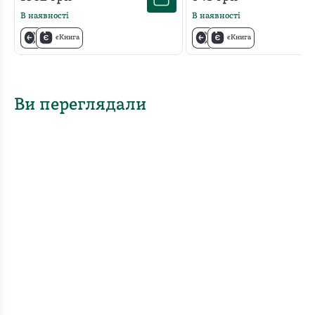
В наявності
В наявності
єКнига
єКнига
Ви переглядали