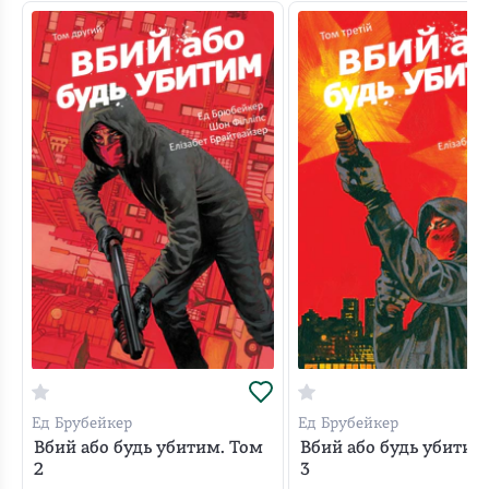
Ед Брубейкер
Ед Брубейкер
Вбий або будь убитим. Том
Вбий або будь убитим
2
3