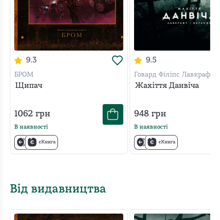
9.3
9.5
БРОМ
Говард Філіпс Лавкрафт
Щипач
Жахіття Данвіча
1062
грн
948
грн
В наявності
В наявності
єКнига
єКнига
Від видавництва