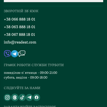
Про нас
Міжнародна доставка
ЗВОРОТНІЙ ЗВ`ЯЗОК
Добірки
Правила повернення
+38 066 888 18 01
Блог
Програма лояльності
+38 063 888 18 01
Події
Вакансії
+38 067 888 18 01
Книгарні
FAQ
info@readeat.com
Контакти
Мапа сайту
Автори
Видавництва
ГРАФІК РОБОТИ СЛУЖБИ ТУРБОТИ
Відгуки та оцінка RDT
понеділок-п`ятниця - 09:00-21:00
субота, неділя - 09:00-18:00
СЛІДКУЙТЕ ЗА НАМИ