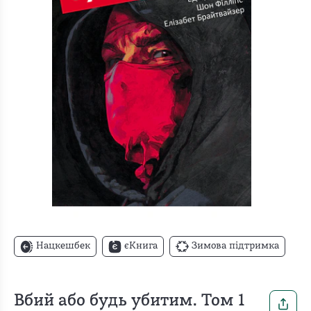
Нацкешбек
єКнига
Зимова підтримка
Вбий або будь убитим. Том 1