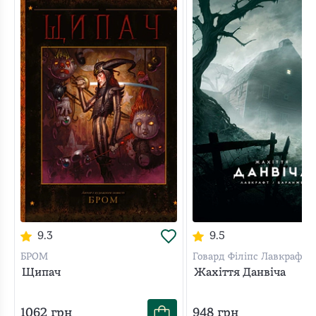
9.3
9.5
БРОМ
Говард Філіпс Лавкрафт
Щипач
Жахіття Данвіча
1062
грн
948
грн