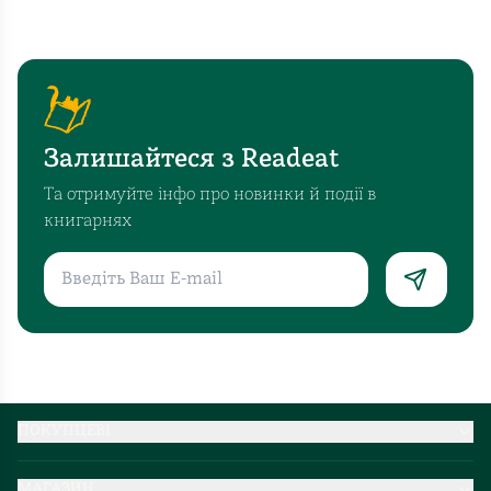
Залишайтеся з Readeat
Та отримуйте інфо про новинки й події в
книгарнях
ПОКУПЦЕВІ
Партнерство
МАГАЗИН
Доставка та оплата