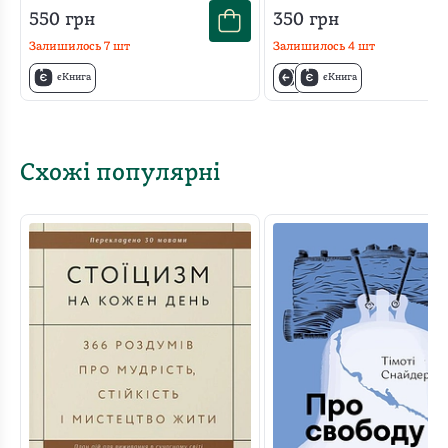
550
грн
350
грн
Залишилось
7
шт
Залишилось
4
шт
єКнига
єКнига
Схожі популярні