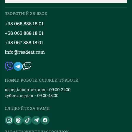
Про нас
Міжнародна доставка
ЗВОРОТНІЙ ЗВ`ЯЗОК
Добірки
Правила повернення
+38 066 888 18 01
Блог
Програма лояльності
+38 063 888 18 01
Події
Вакансії
+38 067 888 18 01
Книгарні
FAQ
info@readeat.com
Контакти
Мапа сайту
Автори
Видавництва
ГРАФІК РОБОТИ СЛУЖБИ ТУРБОТИ
Відгуки та оцінка RDT
понеділок-п`ятниця - 09:00-21:00
субота, неділя - 09:00-18:00
СЛІДКУЙТЕ ЗА НАМИ