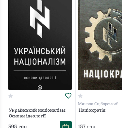
Микола Сціборський
Український націоналізм.
Націократія
Основи ідеології
395
грн
157
грн