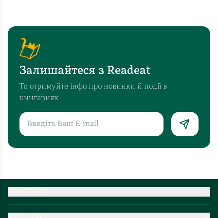
Залишайтеся з Readeat
Та отримуйте інфо про новинки й події в
книгарнях
ПОКУПЦЕВІ
Партнерство
МАГАЗИН
Доставка та оплата