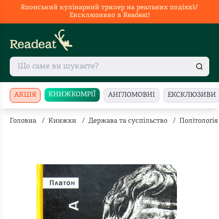
Японський кулінарний трилер на реальних подіях🥢
Ексклюзивно в Readeat!
КНИЖКОМРІЇ
АКЦІЯ
АНГЛОМОВНІ
ЕКСКЛЮЗИВИ
Головна
/
Книжки
/
Держава та суспільство
/
Політологія