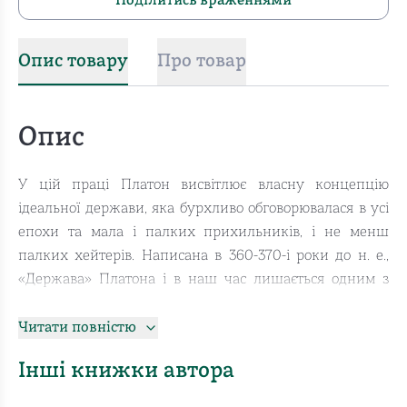
Поділитись враженнями
Опис товару
Про товар
Опис
У цій праці Платон висвітлює власну концепцію
ідеальної держави, яка бурхливо обговорювалася в усі
епохи та мала і палких прихильників, і не менш
палких хейтерів. Написана в 360-370-і роки до н. е.,
«Держава» Платона і в наш час лишається одним з
найсуперечливіших, найоригінальніших і
найсміливіших політичних трактатів у історії людства.
Читати повністю
Не дивно, що праця Платона від її створення і до
Інші книжки автора
сьогодні є джерелом найрізноманітніших ідей і
натхнення до наукового пошуку.