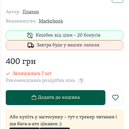
Автор:
Платон
Видавництво:
Markobook
Кешбек від ціни –
20
бонусів
Завтра буде у ваших лапках
400
грн
Залишилось
7
шт
Рекомендована роздрібна ціна
Рекомендовану роздріб
Додати до кошика
Або купіть у застосунку – тут є трекер читання і
ще бага-а-ато цікавок ;)