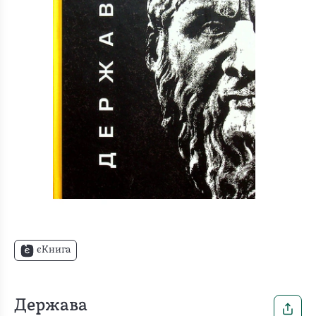
єКнига
Держава