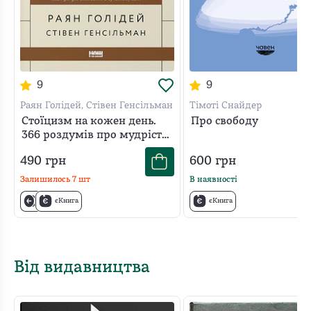
9
9
Раян Голідей, Стівен Генсільман
Тімоті Снайдер
Стоїцизм на кожен день.
Про свободу
366 роздумів про мудрість,
стійкість і мистецтво жити
490
грн
600
грн
Залишилось
7
шт
В наявності
єКнига
єКнига
Від видавництва