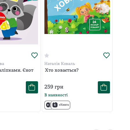
ва
Наталія Коваль
аліпками. Єнот
Хто ховається?
259
грн
В наявності
єКнига