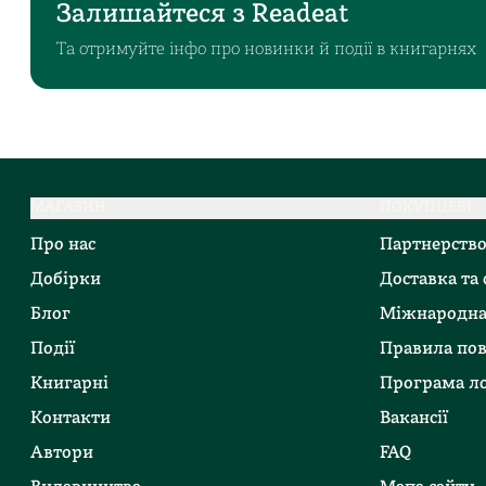
Залишайтеся з Readeat
Та отримуйте інфо про новинки й події в книгарнях
МАГАЗИН
ПОКУПЦЕВІ
Про нас
Партнерств
Добірки
Доставка та
Блог
Міжнародна
Події
Правила по
Книгарні
Програма ло
Контакти
Вакансії
Автори
FAQ