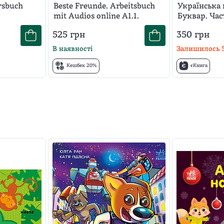
Зойте, Anja Schümann
ursbuch
Beste Freunde. Arbeitsbuch
Українська 
mit Audios online A1.1.
Буквар. Час
525
грн
350
грн
В наявності
Залишилось
Кешбек 20%
єКнига