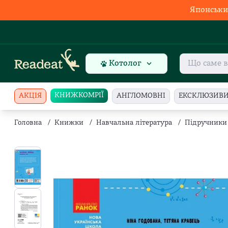
Японськи
Котолог
КНИЖКОМРІЇ
АКЦІЯ
АНГЛОМОВНІ
ЕКСКЛЮЗИВ
Головна
/
Книжки
/
Навчальна література
/
Підручники