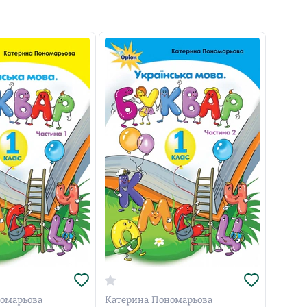
омарьова
Катерина Пономарьова