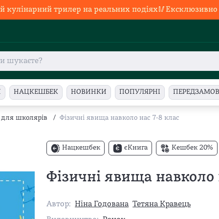
й кулінарний трилер на реальних подіях🥢Ексклюзивно в
И
НАЦКЕШБЕК
НОВИНКИ
ПОПУЛЯРНІ
ПЕРЕДЗАМО
 для школярів
/
Фізичні явища навколо нас 7-8 клас
Нацкешбек
єКнига
Кешбек 20%
Фізичні явища навколо 
Автор:
Ніна Годована
Тетяна Кравець