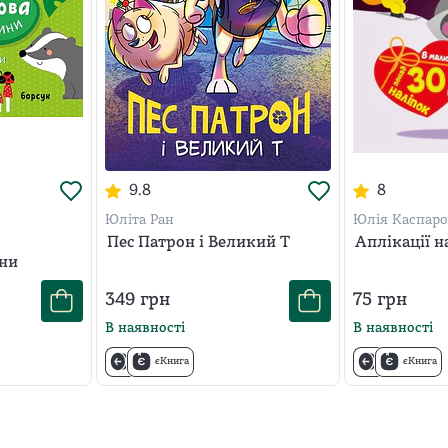
9.8
8
Юліта Ран
Юлія Каспаро
Пес Патрон і Великий Т
Аплікації н
ини
349
грн
75
грн
В наявності
В наявності
єКнига
єКнига