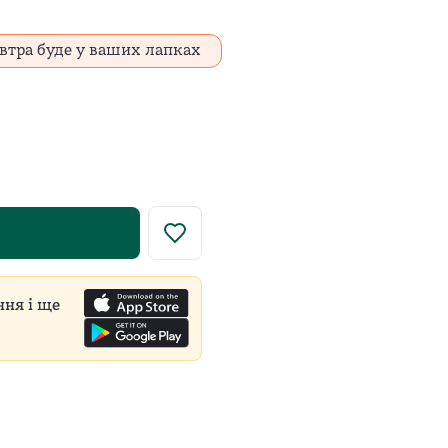
втра буде у ваших лапках
у роздрібну ціну встановлює виробник для всіх продавці
ння і ще