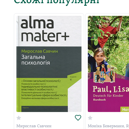
Схожі популярні
Мирослав Савчин
Моніка Боверманн, R