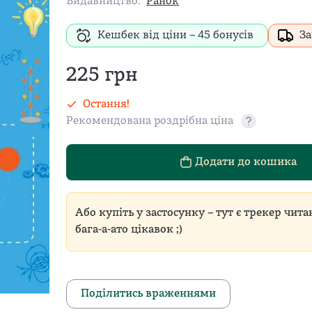
Видавництво:
Ранок
Кешбек від ціни –
45
бонусів
За
225
грн
Остання!
Рекомендована роздрібна ціна
Рекомендован
Додати до кошика
Або купіть у застосунку – тут є трекер чита
бага-а-ато цікавок ;)
Поділитись враженнями