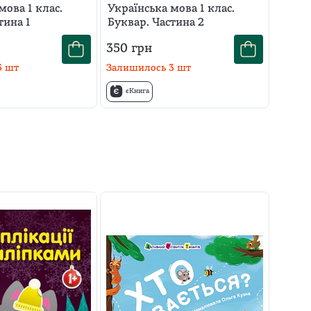
мова 1 клас.
Українська мова 1 клас.
тина 1
Буквар. Частина 2
350
грн
5
шт
Залишилось
3
шт
єКнига