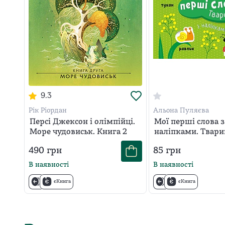
9.3
Рік Ріордан
Альона Пуляєва
Персі Джексон і олімпійці.
Мої перші слова з
Море чудовиськ. Книга 2
наліпками. Твар
490
грн
85
грн
В наявності
В наявності
єКнига
єКнига