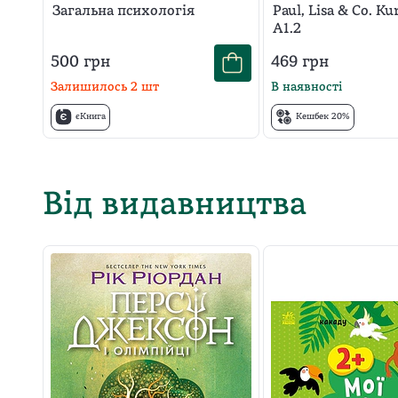
Zschärlich
Загальна психологія
Paul, Lisa & Co. K
A1.2
500
грн
469
грн
Залишилось
2
шт
В наявності
єКнига
Кешбек 20%
Від видавництва