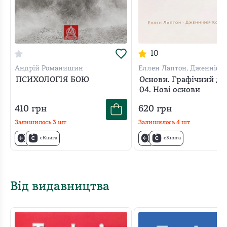
10
Андрій Романишин
Еллен Лаптон, Дженніфе
Філліпс
ПСИХОЛОГІЯ БОЮ
Основи. Графічний ди
04. Нові основи
410
грн
620
грн
Залишилось
3
шт
Залишилось
4
шт
єКнига
єКнига
Від видавництва