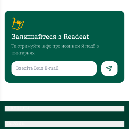
Залишайтеся з Readeat
Та отримуйте інфо про новинки й події в
книгарнях
ПОКУПЦЕВІ
Партнерство
МАГАЗИН
Доставка та оплата