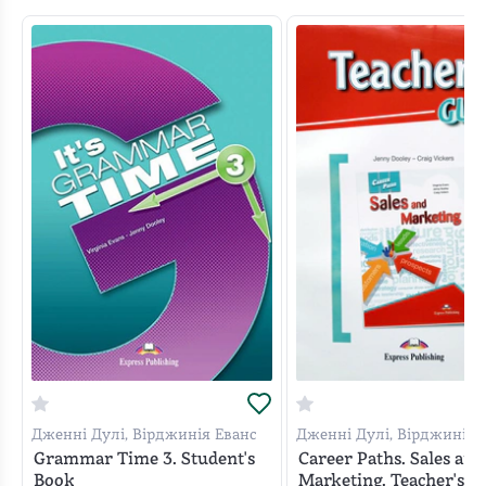
Дженні Дулі, Вірджинія Еванс
Дженні Дулі, Вірджинія Е
Craig Vickers
Grammar Time 3. Student's
Career Paths. Sales and
Book
Marketing. Teacher's G