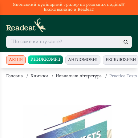
Японський кулінарний трилер на реальних подіях🥢
Ексклюзивно в Readeat!
КНИЖКОМРІЇ
АКЦІЯ
АНГЛОМОВНІ
ЕКСКЛЮЗИВИ
Головна
/
Книжки
/
Навчальна література
/
Practice Tests