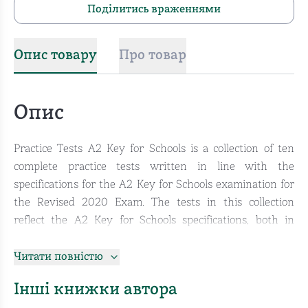
Поділитись враженнями
Опис товару
Про товар
Опис
Practice Tests A2 Key for Schools is a collection of ten
complete practice tests written in line with the
specifications for the A2 Key for Schools examination for
the Revised 2020 Exam. The tests in this collection
reflect the A2 Key for Schools specifications, both in
content and format, and therefore provide thorough,
systematic exam preparation and practice.
Читати повністю
Інші книжки автора