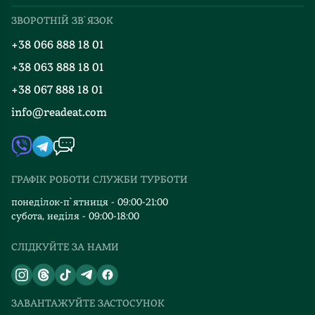
Про нас
Міжнародна доставка
ЗВОРОТНІЙ ЗВ`ЯЗОК
Добірки
Правила повернення
+38 066 888 18 01
Блог
Програма лояльності
+38 063 888 18 01
Події
Вакансії
+38 067 888 18 01
Книгарні
FAQ
info@readeat.com
Контакти
Мапа сайту
Автори
Видавництва
ГРАФІК РОБОТИ СЛУЖБИ ТУРБОТИ
Відгуки та оцінка RDT
понеділок-п`ятниця - 09:00-21:00
субота, неділя - 09:00-18:00
СЛІДКУЙТЕ ЗА НАМИ
ЗАВАНТАЖУЙТЕ ЗАСТОСУНОК