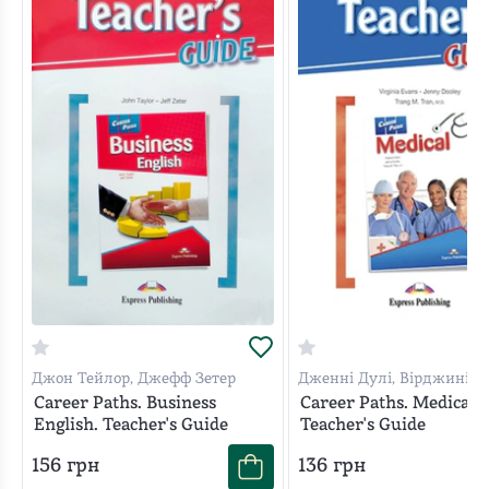
Джон Тейлор, Джефф Зетер
Дженні Дулі, Вірджинія 
Career Paths. Business
Career Paths. Medical.
English. Teacher's Guide
Teacher's Guide
156
грн
136
грн