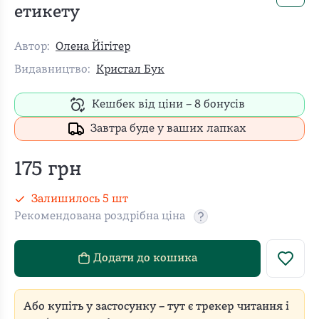
етикету
Автор:
Олена Йігітер
Видавництво:
Кристал Бук
Кешбек від ціни –
8
бонусів
Завтра буде у ваших лапках
175
грн
Залишилось
5
шт
Рекомендована роздрібна ціна
Рекомендовану роздріб
Додати до кошика
Або купіть у застосунку – тут є трекер читання і