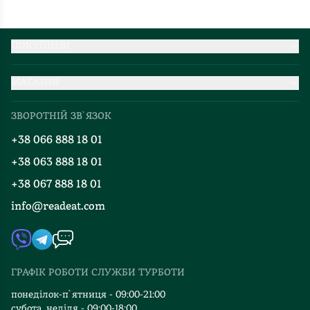
ПОКУПЦЕВІ
Партнерство
МАГАЗИН
Доставка та оплата
Про нас
Міжнародна доставка
ЗВОРОТНІЙ ЗВ`ЯЗОК
Добірки
Правила повернення
+38 066 888 18 01
Блог
Програма лояльності
+38 063 888 18 01
Події
Вакансії
+38 067 888 18 01
Книгарні
FAQ
info@readeat.com
Контакти
Мапа сайту
Автори
Видавництва
ГРАФІК РОБОТИ СЛУЖБИ ТУРБОТИ
Відгуки та оцінка RDT
понеділок-п`ятниця - 09:00-21:00
субота, неділя - 09:00-18:00