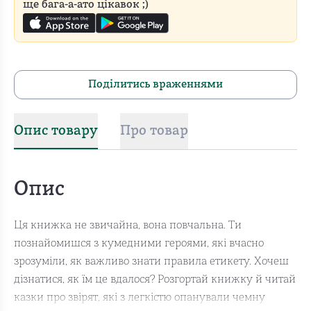
ще бага-а-ато цікавок ;)
Поділитись враженнями
Опис товару
Про товар
Опис
Ця книжка не звичайна, вона повчальна. Ти
познайомишся з кумедними героями, які вчасно
зрозуміли, як важливо знати правила етикету. Хочеш
дізнатися, як їм це вдалося? Розгортай книжку й читай
казки про звірят, які з легкістю опанували чемну