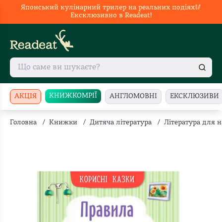
Японський кулінарний трилер на реальних подіях🥢
Ексклюзивно в Readeat!
КНИЖКОМРІЇ
АКЦІЯ
АНГЛОМОВНІ
ЕКСКЛЮЗИВИ
Головна
/
Книжки
/
Дитяча література
/
Література для 