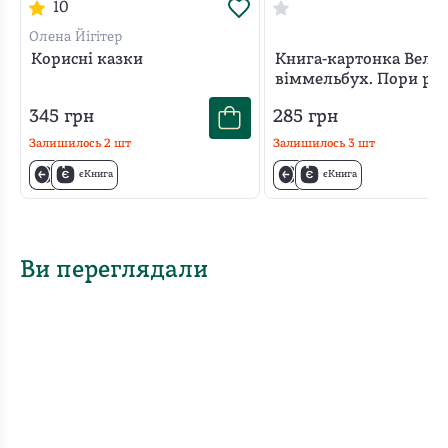
10
Олена Йігітер
Корисні казки
Книга-картонка Вели
віммельбух. Пори ро
345
грн
285
грн
Залишилось
2
шт
Залишилось
3
шт
єКнига
єКнига
Ви переглядали