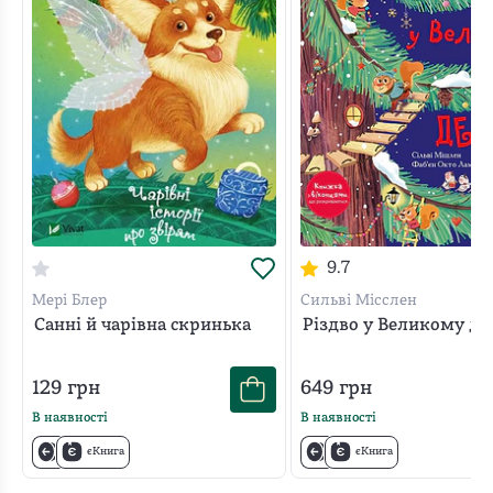
9.7
Мері Блер
Сильві Місслен
Санні й чарівна скринька
Різдво у Великому де
129
грн
649
грн
В наявності
В наявності
єКнига
єКнига