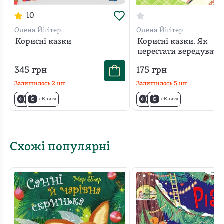
10
Олена Йігітер
Олена Йігітер
Корисні казки
Корисні казки. Як
перестати вередувати
345
грн
175
грн
Залишилось
2
шт
Залишилось
5
шт
єКнига
єКнига
Схожі популярні