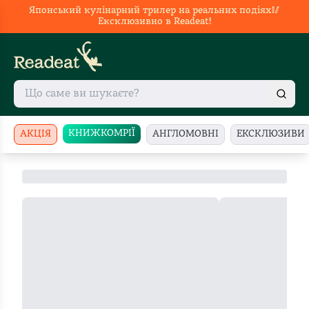
Японський кулінарний трилер на реальних подіях🥢
Ексклюзивно в Readeat!
КНИЖКОМРІЇ
АКЦІЯ
АНГЛОМОВНІ
ЕКСКЛЮЗИВИ