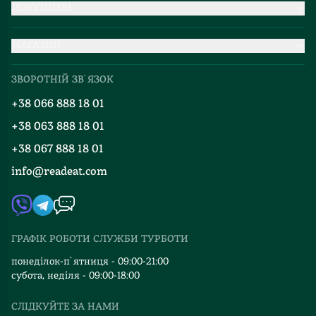
ПОКУПЦЕВІ
Партнерство
МАГАЗИН
Доставка та оплата
Про нас
Міжнародна доставка
ЗВОРОТНІЙ ЗВ`ЯЗОК
Добірки
Правила повернення
+38 066 888 18 01
Блог
Програма лояльності
+38 063 888 18 01
Події
Вакансії
+38 067 888 18 01
Книгарні
FAQ
info@readeat.com
Контакти
Мапа сайту
Автори
Видавництва
ГРАФІК РОБОТИ СЛУЖБИ ТУРБОТИ
Відгуки та оцінка RDT
понеділок-п`ятниця - 09:00-21:00
субота, неділя - 09:00-18:00
СЛІДКУЙТЕ ЗА НАМИ