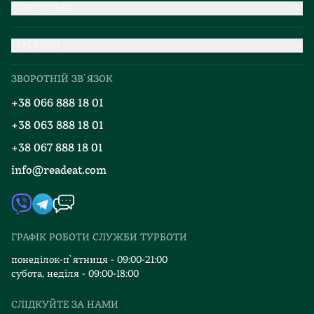
ПОКУПЦЕВІ
Партнерство
МАГАЗИН
Доставка та оплата
Про нас
Міжнародна доставка
ЗВОРОТНІЙ ЗВ`ЯЗОК
Добірки
Правила повернення
+38 066 888 18 01
Блог
Програма лояльності
+38 063 888 18 01
Події
Вакансії
+38 067 888 18 01
Книгарні
FAQ
info@readeat.com
Контакти
Мапа сайту
Автори
Видавництва
ГРАФІК РОБОТИ СЛУЖБИ ТУРБОТИ
Відгуки та оцінка RDT
понеділок-п`ятниця - 09:00-21:00
субота, неділя - 09:00-18:00
СЛІДКУЙТЕ ЗА НАМИ