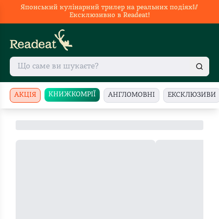
Японський кулінарний трилер на реальних подіях🥢
Ексклюзивно в Readeat!
КНИЖКОМРІЇ
АКЦІЯ
АНГЛОМОВНІ
ЕКСКЛЮЗИВИ