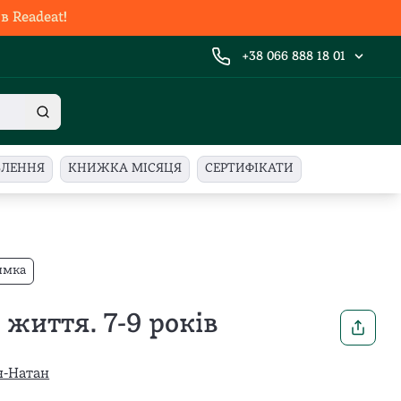
 Readeat!
+38 066 888 18 01
ВЛЕННЯ
КНИЖКА МІСЯЦЯ
СЕРТИФІКАТИ
имка
життя. 7-9 років
н-Натан