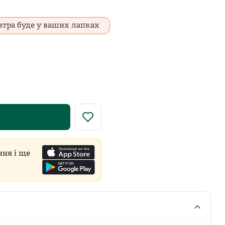
втра буде у ваших лапках
у роздрібну ціну встановлює виробник для всіх продавці
ння і ще