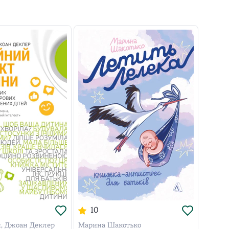
10
, Джоан Деклер
Марина Шакотько