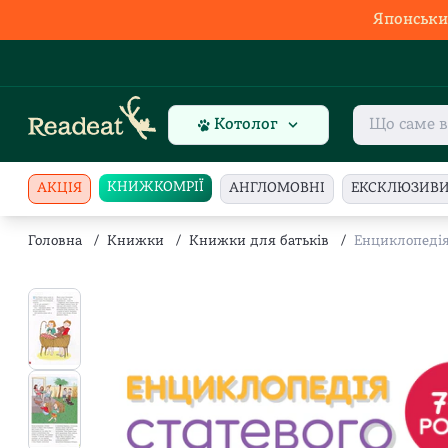
Японськи
Котолог
КНИЖКОМРІЇ
АКЦІЯ
АНГЛОМОВНІ
ЕКСКЛЮЗИВ
Головна
/
Книжки
/
Книжки для батьків
/
Енциклопедія 