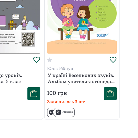
Юлія Рібцун
о уроків.
У країні Веселкових звуків.
. 5 клас
Альбом учителя-логопеда.
Частина 2
100
грн
Залишилось
3
шт
єКнига