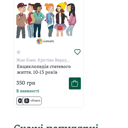
Жан Коен, Крістіан Верду,
Жаклін Кан-Натан
Енциклопедія статевого
життя. 10-13 років
350
грн
В наявності
єКнига