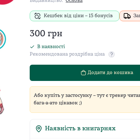
Видавництво:
Основа
Кешбек від ціни –
15
бонусів
За
300
грн
В наявності
Рекомендована роздрібна ціна
Рекомендован
Додати до кошика
Або купіть у застосунку – тут є трекер чита
бага-а-ато цікавок ;)
Наявність в книгарнях