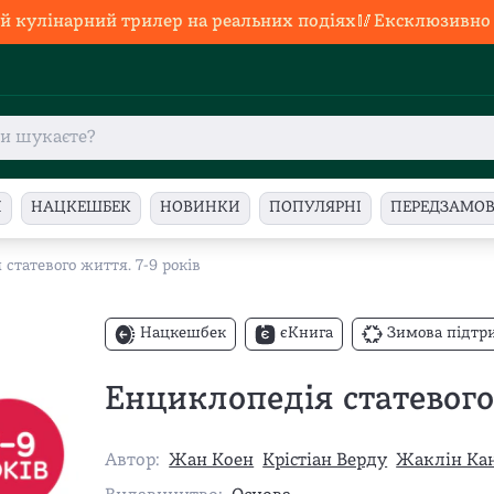
й кулінарний трилер на реальних подіях🥢Ексклюзивно в
И
НАЦКЕШБЕК
НОВИНКИ
ПОПУЛЯРНІ
ПЕРЕДЗАМО
статевого життя. 7-9 років
Нацкешбек
єКнига
Зимова підтр
Енциклопедія статевого 
Автор:
Жан Коен
Крістіан Верду
Жаклін Ка