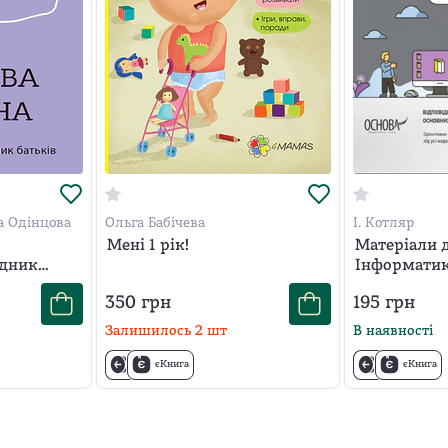
а Одінцова
Ольга Бабічева
І. Котляр
Мені 1 рік!
Матеріали д
ідник
Інформатика
350
грн
195
грн
Залишилось
2
шт
В наявності
єКнига
єКнига