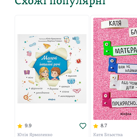
Схожі популярні
9.9
8.7
Юлія Ярмоленко
Катя Бльостка