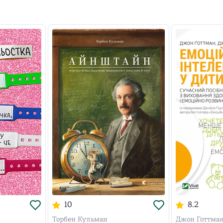
10
8.2
Торбен Кульман
Джон Готтман