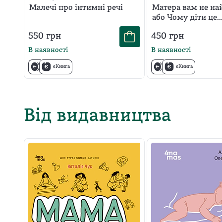
Малечі про інтимні речі
Матера вам не на
або Чому діти це..
Прекрасно
550
грн
450
грн
В наявності
В наявності
єКнига
єКнига
Від видавництва