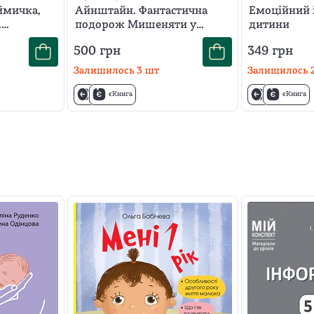
ймичка,
Айнштайн. Фантастична
Емоційний 
.
подорож Мишеняти у
дитини
просторі й часі
500
грн
349
грн
Залишилось
3
шт
Залишилось
єКнига
єКнига