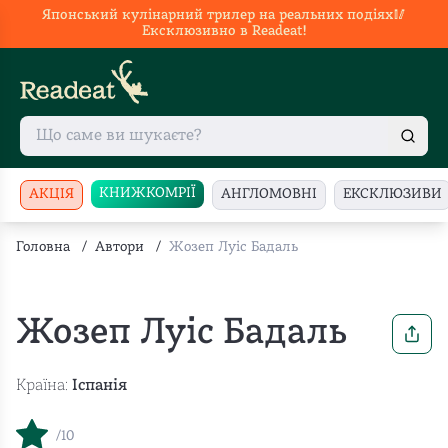
Японський кулінарний трилер на реальних подіях🥢
Ексклюзивно в Readeat!
КНИЖКОМРІЇ
АКЦІЯ
АНГЛОМОВНІ
ЕКСКЛЮЗИВИ
Головна
/
Автори
/
Жозеп Луіс Бадаль
Жозеп Луіс Бадаль
Країна:
Іспанія
/10