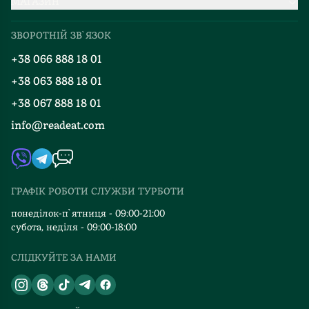
МАГАЗИН
Доставка та оплата
Про нас
Міжнародна доставка
ЗВОРОТНІЙ ЗВ`ЯЗОК
Добірки
Правила повернення
+38 066 888 18 01
Блог
Програма лояльності
+38 063 888 18 01
Події
Вакансії
+38 067 888 18 01
Книгарні
FAQ
info@readeat.com
Контакти
Мапа сайту
Автори
Видавництва
ГРАФІК РОБОТИ СЛУЖБИ ТУРБОТИ
Відгуки та оцінка RDT
понеділок-п`ятниця - 09:00-21:00
субота, неділя - 09:00-18:00
СЛІДКУЙТЕ ЗА НАМИ