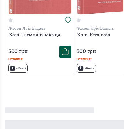
Жозеп Луіс Бадаль
Жозеп Луіс Бадаль
Хопі. Таємниця місяця.
Хопі. Кіто-воїн
300
грн
300
грн
Остання!
Остання!
єКнига
єКнига