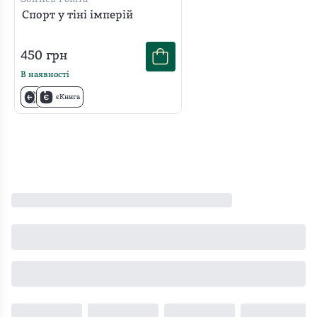
Спорт у тіні імперій
450
грн
В наявності
єКнига