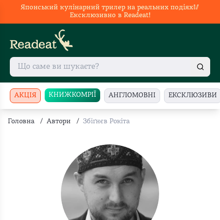
Японський кулінарний трилер на реальних подіях🥢
Ексклюзивно в Readeat!
КНИЖКОМРІЇ
АКЦІЯ
АНГЛОМОВНІ
ЕКСКЛЮЗИВИ
Головна
/
Автори
/
Збіґнєв Рокіта