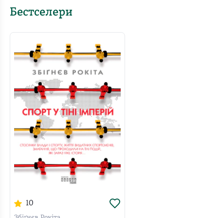
Бестселери
10
Збіґнєв Рокіта