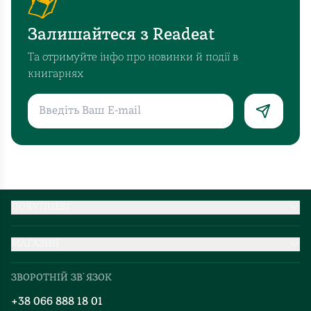
Залишайтеся з Readeat
Та отримуйте інфо про новинки й події в
книгарнях
ПОКУПЦЕВІ
Партнерство
МАГАЗИН
Доставка та оплата
Про нас
Міжнародна доставка
ЗВОРОТНІЙ ЗВ`ЯЗОК
Добірки
Правила повернення
+38 066 888 18 01
Блог