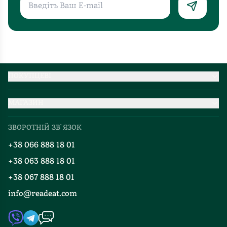
ПОКУПЦЕВІ
Партнерство
МАГАЗИН
Доставка та оплата
Про нас
Міжнародна доставка
ЗВОРОТНІЙ ЗВ`ЯЗОК
Добірки
Правила повернення
+38 066 888 18 01
Блог
Програма лояльності
+38 063 888 18 01
Події
Вакансії
+38 067 888 18 01
Книгарні
FAQ
info@readeat.com
Контакти
Мапа сайту
Автори