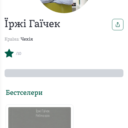
Їржі Гаїчек
Країна:
Чехія
/10
Бестселери