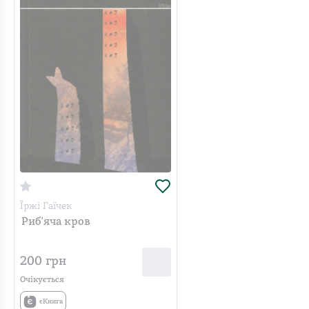
Їржі Гаїчек
Риб'яча кров
200
грн
Очікується
єКнига