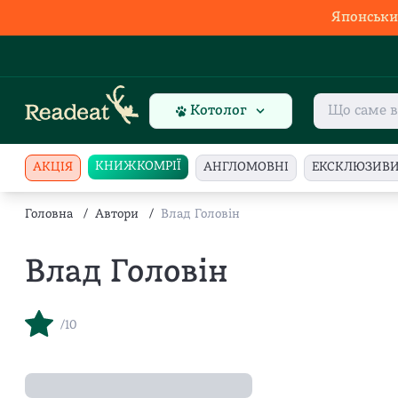
Японськи
Котолог
КНИЖКОМРІЇ
АКЦІЯ
АНГЛОМОВНІ
ЕКСКЛЮЗИВ
Головна
/
Автори
/
Влад Головін
Влад Головін
/10