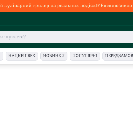
й кулінарний трилер на реальних подіях🥢Ексклюзивно в
И
НАЦКЕШБЕК
НОВИНКИ
ПОПУЛЯРНІ
ПЕРЕДЗАМО