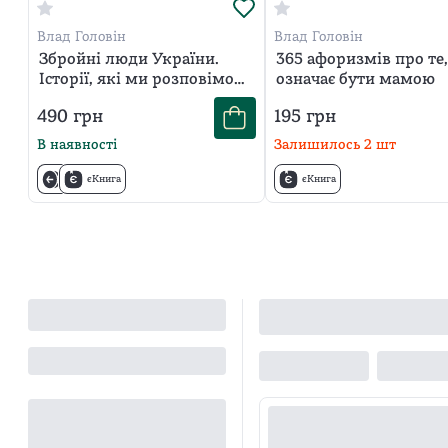
Влад Головін
Влад Головін
Збройні люди України.
365 афоризмів про те
Історії, які ми розповімо
означає бути мамою
онукам
490
грн
195
грн
В наявності
Залишилось
2
шт
єКнига
єКнига