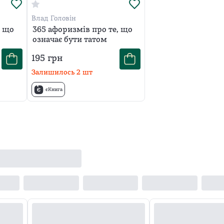
Влад Головін
, що
365 афоризмів про те, що
означає бути татом
195
грн
Залишилось
2
шт
єКнига