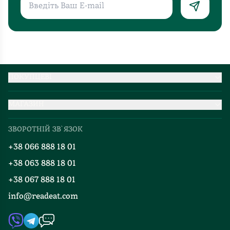
ПОКУПЦЕВІ
Партнерство
МАГАЗИН
Доставка та оплата
Про нас
Міжнародна доставка
ЗВОРОТНІЙ ЗВ`ЯЗОК
Добірки
Правила повернення
+38 066 888 18 01
Блог
Програма лояльності
+38 063 888 18 01
Події
Вакансії
+38 067 888 18 01
Книгарні
FAQ
info@readeat.com
Контакти
Мапа сайту
Автори