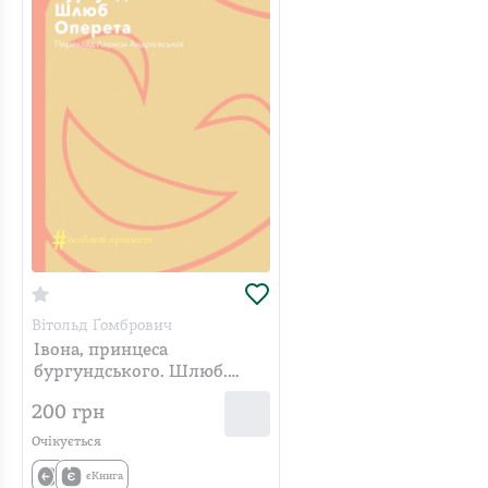
Вітольд Ґомбрович
Івона, принцеса
бургундського. Шлюб.
Оперета
200
грн
Очікується
єКнига