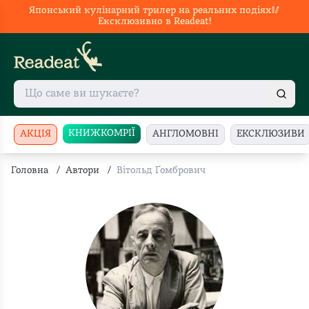
Японський кулінарний трилер на реальних подіях🥢
Ексклюзивно в Readeat!
КНИЖКОМРІЇ
АКЦІЯ
АНГЛОМОВНІ
ЕКСКЛЮЗИВИ
Головна
/
Автори
/
Вітольд Ґомбрович