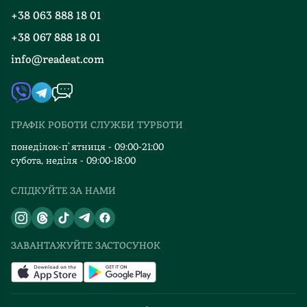
Програма лояльності
термінології
той
протязі
+38 063 888 18 01
Події
та
же
всього
Вакансії
+38 067 888 18 01
Книгарні
описаних
час
твору.
FAQ
партій
мені
❤️
info@readeat.com
Контакти
Мапа сайту
була
не
Трішки
Автори
зрозуміла.
шкода
не
Видавництва
Ця,
витраченого
вистачало
хоч
часу.
мені
ГРАФІК РОБОТИ СЛУЖБИ ТУРБОТИ
Відгуки та оцінка RDT
і
любовної
понеділок-п`ятниця - 09:00-21:00
вигадана,
лінії.
субота, неділя - 09:00-18:00
історія
Мені
вкотре
здалося,
СЛІДКУЙТЕ ЗА НАМИ
доводить,
що
що
всі
кожен
зв'язки
ЗАВАНТАЖУЙТЕ ЗАСТОСУНОК
шлях
з
спортсмена,
особами
це
протилежної
не
статі