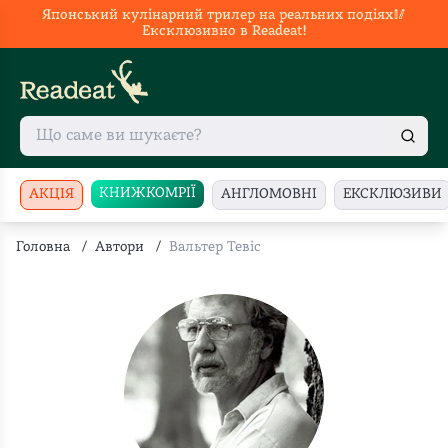
Японський кулінарний трилер на реальних подіях🥢
Ексклюзивно в Readeat!
КНИЖКОМРІЇ
АКЦІЯ
АНГЛОМОВНІ
ЕКСКЛЮЗИВИ
Головна
/
Автори
/
Вальтер Тевіс