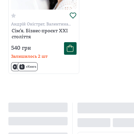
Андрій Оністрат, Валентина
Хамайко
Сім’я. Бізнес-проєкт ХХІ
століття
540
грн
Залишилось
2
шт
єКнига