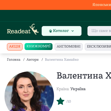
Японськи
Котолог
КНИЖКОМРІЇ
АКЦІЯ
АНГЛОМОВНІ
ЕКСКЛЮЗИВ
Головна
/
Автори
/
Валентина Хамайко
Валентина 
Країна:
Україна
/10