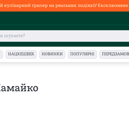
й кулінарний трилер на реальних подіях🥢Ексклюзивно в
И
НАЦКЕШБЕК
НОВИНКИ
ПОПУЛЯРНІ
ПЕРЕДЗАМО
Хамайко