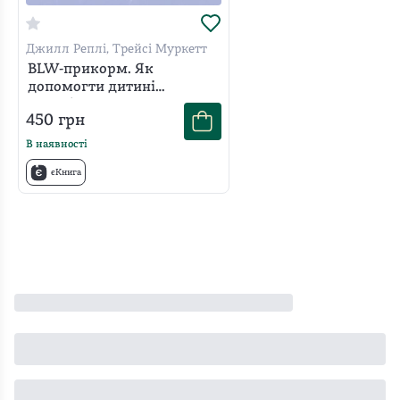
Джилл Реплі, Трейсі Муркетт
BLW-прикорм. Як
допомогти дитині
полюбити корисну їжу
450
грн
В наявності
єКнига