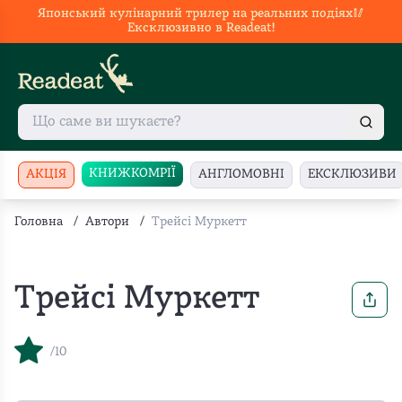
Японський кулінарний трилер на реальних подіях🥢
Ексклюзивно в Readeat!
КНИЖКОМРІЇ
АКЦІЯ
АНГЛОМОВНІ
ЕКСКЛЮЗИВИ
Головна
/
Автори
/
Трейсі Муркетт
Трейсі Муркетт
/10