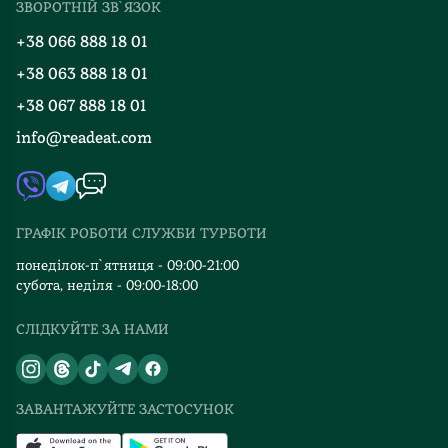
ЗВОРОТНІЙ ЗВ`ЯЗОК
Добірки
Правила повернення
+38 066 888 18 01
Блог
Програма лояльності
+38 063 888 18 01
Події
Вакансії
+38 067 888 18 01
Книгарні
FAQ
info@readeat.com
Контакти
Мапа сайту
Автори
Видавництва
ГРАФІК РОБОТИ СЛУЖБИ ТУРБОТИ
Відгуки та оцінка RDT
понеділок-п`ятниця - 09:00-21:00
субота, неділя - 09:00-18:00
СЛІДКУЙТЕ ЗА НАМИ
ЗАВАНТАЖУЙТЕ ЗАСТОСУНОК