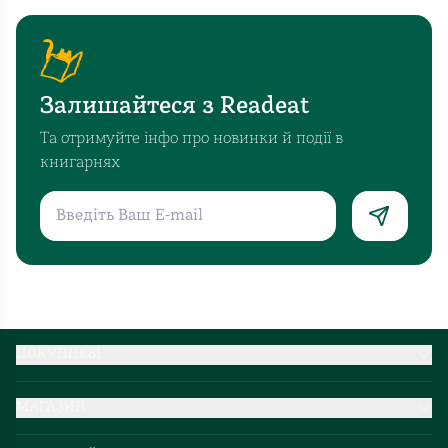
Залишайтеся з Readeat
Та отримуйте інфо про новинки й події в
книгарнях
ПОКУПЦЕВІ
Партнерство
МАГАЗИН
Доставка та оплата
Про нас
Міжнародна доставка