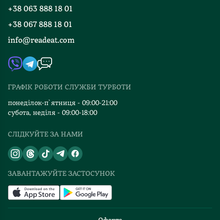
Програма лояльності
+38 063 888 18 01
Події
Вакансії
+38 067 888 18 01
Книгарні
FAQ
info@readeat.com
Контакти
Мапа сайту
Автори
Видавництва
ГРАФІК РОБОТИ СЛУЖБИ ТУРБОТИ
Відгуки та оцінка RDT
понеділок-п`ятниця - 09:00-21:00
субота, неділя - 09:00-18:00
СЛІДКУЙТЕ ЗА НАМИ
ЗАВАНТАЖУЙТЕ ЗАСТОСУНОК