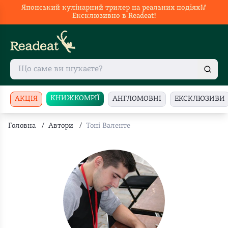
Японський кулінарний трилер на реальних подіях🥢
Ексклюзивно в Readeat!
КНИЖКОМРІЇ
АКЦІЯ
АНГЛОМОВНІ
ЕКСКЛЮЗИВИ
Головна
/
Автори
/
Тоні Валенте