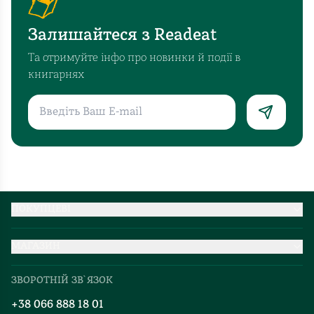
Залишайтеся з Readeat
Та отримуйте інфо про новинки й події в
книгарнях
ПОКУПЦЕВІ
Партнерство
МАГАЗИН
Доставка та оплата
Про нас
Міжнародна доставка
ЗВОРОТНІЙ ЗВ`ЯЗОК
Добірки
Правила повернення
+38 066 888 18 01
Блог