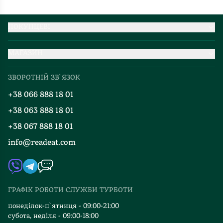
абсурду,
зображує
переживання
ПОКУПЦЕВІ
героїв
Партнерство
таким
МАГАЗИН
Доставка та оплата
чином,
Про нас
Міжнародна доставка
що
ЗВОРОТНІЙ ЗВ`ЯЗОК
Добірки
іноді
Правила повернення
+38 066 888 18 01
Блог
не
Програма лояльності
зрозуміло,
+38 063 888 18 01
Події
Вакансії
чи
+38 067 888 18 01
Книгарні
то
FAQ
info@readeat.com
Контакти
паранойя,
Мапа сайту
чи
Автори
все
Видавництва
відбувається
ГРАФІК РОБОТИ СЛУЖБИ ТУРБОТИ
Відгуки та оцінка RDT
насправді.
Однак
понеділок-п`ятниця - 09:00-21:00
субота, неділя - 09:00-18:00
пробравшись,