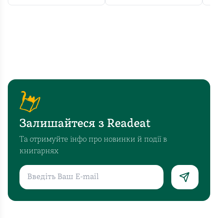
твір
—
це
лабіринт,
з
якого
потрібно
вибратись.
А
це
Залишайтеся з Readeat
не
так
Та отримуйте інфо про новинки й події в
просто
книгарнях
зробити.
Пінчон
накидає
теорій
змов,