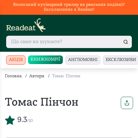
Японський кулінарний трилер на реальних подіях🥢
Ексклюзивно в Readeat!
КНИЖКОМРІЇ
АКЦІЯ
АНГЛОМОВНІ
ЕКСКЛЮЗИВИ
Головна
/
Автори
/
Томас Пінчон
Томас Пінчон
9.3
/10