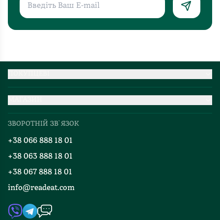
ПОКУПЦЕВІ
Партнерство
МАГАЗИН
Доставка та оплата
Про нас
Міжнародна доставка
ЗВОРОТНІЙ ЗВ`ЯЗОК
Добірки
Правила повернення
+38 066 888 18 01
Блог
Програма лояльності
+38 063 888 18 01
Події
Вакансії
+38 067 888 18 01
Книгарні
FAQ
info@readeat.com
Контакти
Мапа сайту
Автори