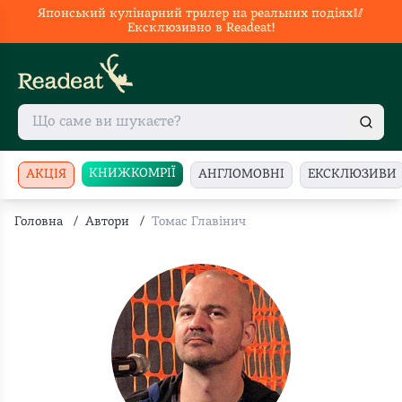
Японський кулінарний трилер на реальних подіях🥢
Ексклюзивно в Readeat!
КНИЖКОМРІЇ
АКЦІЯ
АНГЛОМОВНІ
ЕКСКЛЮЗИВИ
Головна
/
Автори
/
Томас Главінич