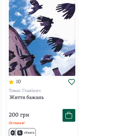
10
Томас Главінич
Життя бажань
200
грн
Остання!
єКнига