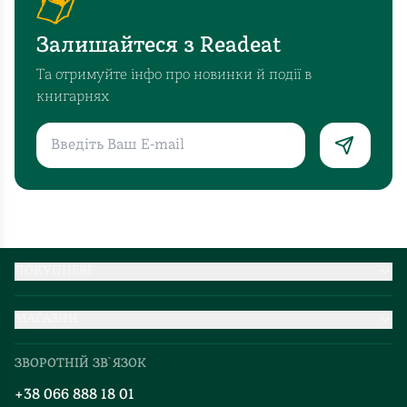
не
змогла
Залишайтеся з Readeat
лишити
моє
Та отримуйте інфо про новинки й події в
серце
книгарнях
байдужим.
«Не
потрібно
читати
всі
історії
за
один
ПОКУПЦЕВІ
раз.
Партнерство
Вони
МАГАЗИН
Доставка та оплата
насичені
Про нас
Міжнародна доставка
змістами
ЗВОРОТНІЙ ЗВ`ЯЗОК
Добірки
й
Правила повернення
+38 066 888 18 01
Блог
емоціями,