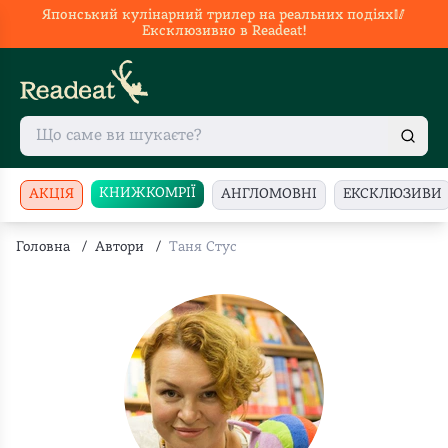
Японський кулінарний трилер на реальних подіях🥢
Ексклюзивно в Readeat!
КНИЖКОМРІЇ
АКЦІЯ
АНГЛОМОВНІ
ЕКСКЛЮЗИВИ
Головна
/
Автори
/
Таня Стус