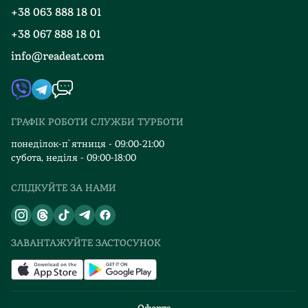
Програма лояльності
тож
+38 063 888 18 01
Події
Вакансії
варто
+38 067 888 18 01
Книгарні
давати
FAQ
info@readeat.com
Контакти
собі
Мапа сайту
та
Автори
дитині
Видавництва
час
ГРАФІК РОБОТИ СЛУЖБИ ТУРБОТИ
Відгуки та оцінка RDT
для
їх
понеділок-п`ятниця - 09:00-21:00
субота, неділя - 09:00-18:00
опрацювання»,
–
СЛІДКУЙТЕ ЗА НАМИ
радить
дитяча
сімейна
психологиня
ЗАВАНТАЖУЙТЕ ЗАСТОСУНОК
Світлана
Райз.
Можливо,