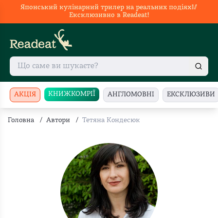
Японський кулінарний трилер на реальних подіях🥢
Ексклюзивно в Readeat!
КНИЖКОМРІЇ
АКЦІЯ
АНГЛОМОВНІ
ЕКСКЛЮЗИВИ
Головна
/
Автори
/
Тетяна Кондесюк