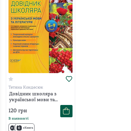
Тетяна Кондесюк
Довідник школяра з
української мови та
літератури. 5-9 класи
120
грн
В наявності
єКнига