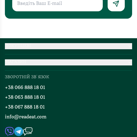
ПОКУПЦЕВІ
Партнерство
МАГАЗИН
Доставка та оплата
Про нас
Міжнародна доставка
ЗВОРОТНІЙ ЗВ`ЯЗОК
Добірки
Правила повернення
+38 066 888 18 01
Блог
Програма лояльності
+38 063 888 18 01
Події
Вакансії
+38 067 888 18 01
Книгарні
FAQ
info@readeat.com
Контакти
Мапа сайту
Автори