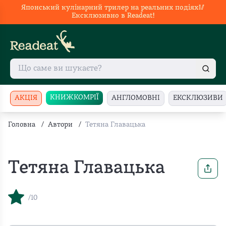
Японський кулінарний трилер на реальних подіях🥢
Ексклюзивно в Readeat!
КНИЖКОМРІЇ
АКЦІЯ
АНГЛОМОВНІ
ЕКСКЛЮЗИВИ
Головна
/
Автори
/
Тетяна Главацька
Тетяна Главацька
/10