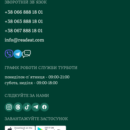
ЗВОРОТНІЙ ЗВ`ЯЗОК
Добірки
Правила повернення
+38 066 888 18 01
Блог
Програма лояльності
+38 063 888 18 01
Події
Вакансії
+38 067 888 18 01
Книгарні
FAQ
info@readeat.com
Контакти
Мапа сайту
Автори
Видавництва
ГРАФІК РОБОТИ СЛУЖБИ ТУРБОТИ
Відгуки та оцінка RDT
понеділок-п`ятниця - 09:00-21:00
субота, неділя - 09:00-18:00
СЛІДКУЙТЕ ЗА НАМИ
ЗАВАНТАЖУЙТЕ ЗАСТОСУНОК