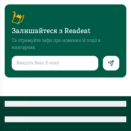
Залишайтеся з Readeat
Та отримуйте інфо про новинки й події в
книгарнях
ПОКУПЦЕВІ
Партнерство
МАГАЗИН
Доставка та оплата
Про нас
Міжнародна доставка