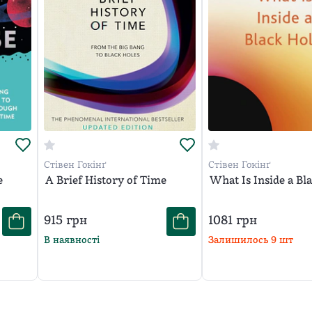
Стівен Гокінґ
Стівен Гокінґ
e
A Brief History of Time
What Is Inside a Bl
915
грн
1081
грн
В наявності
Залишилось
9
шт