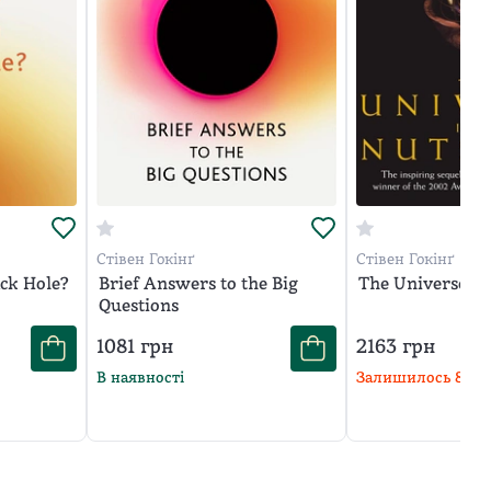
Стівен Гокінґ
Стівен Гокінґ
ack Hole?
Brief Answers to the Big
The Universe In
Questions
1081
грн
2163
грн
В наявності
Залишилось
8
шт