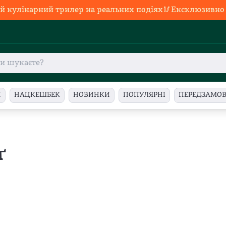
й кулінарний трилер на реальних подіях🥢Ексклюзивно в
И
НАЦКЕШБЕК
НОВИНКИ
ПОПУЛЯРНІ
ПЕРЕДЗАМО
ґ