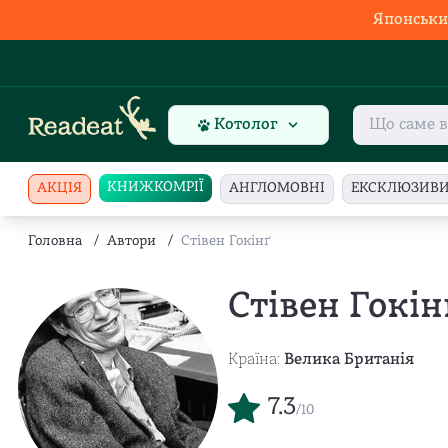
Японськи
Котолог
КНИЖКОМРІЇ
АКЦІЯ
АНГЛОМОВНІ
ЕКСКЛЮЗИВ
Головна
/
Автори
/
Стівен Гокінґ
Стівен Гокін
Країна:
Велика Британія
7.3
/10