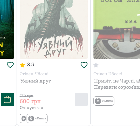
8.5
Стівен Чбоскі
Стівен Чбоскі
Уявний друг
Привіт, це Чарлі, а
Переваги сором’я
750
грн
600
грн
єКнига
Очікується
єКнига