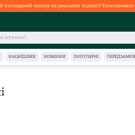
й кулінарний трилер на реальних подіях🥢Ексклюзивно в
И
НАЦКЕШБЕК
НОВИНКИ
ПОПУЛЯРНІ
ПЕРЕДЗАМО
і