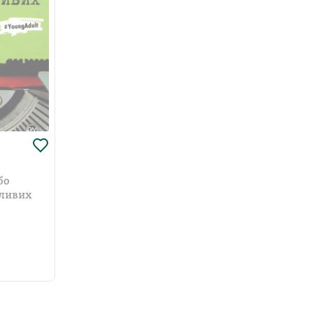
бо
зливих