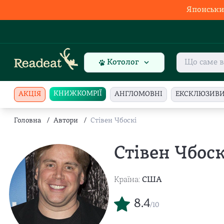
Японськи
Котолог
КНИЖКОМРІЇ
АКЦІЯ
АНГЛОМОВНІ
ЕКСКЛЮЗИВ
Головна
/
Автори
/
Стівен Чбоскі
Стівен Чбоск
Країна:
США
8.4
/10